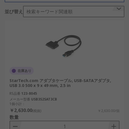
並び替え
検索キーワード関連順
ハードドライブアクセサリの機能
コンピュータのパフォーマンスを強化し、ストレー
ジデバイスの機能を補完するため、様々なハードド
ライブアクセサリが提供されています。たとえば、
コンバータやコントローラカードがあります。コン
バータを使用すると、システムのパフォーマンスを
簡単にアップグレードし、ストレージのパフォーマ
ンスを改善できます。コントローラカードを使用す
在庫あり
ると、高速ストレージを利用し、バックアップとア
ーカイブを簡単に行うことができます。
StarTech.com アダプタケーブル, USB-SATAアダプタ,
USB 3.0 500 x 9 x 49 mm, 2.5 in
適切なハードドライブアクセサリの選択
RS品番
123-8045
メーカー型番
USB3S2SAT3CB
1個小計：
様々な種類のハードドライブアクセサリがありま
￥2,630.00
(税抜)
￥2,630.00/個
す。ハードドライブのモデルによって選択するもの
数量
が異なります。通常はアクセサリは、サポートされ
ているフォームファクタ、サイズ、対応ドライブで