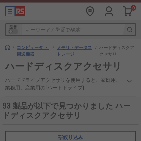
0
型番
/
コンピュータ ・
/
メモリ・データス
/
ハードディスクア
周辺機器
トレージ
クセサリ
ハードディスクアクセサリ
ハードドライブアクセサリを使用すると、家庭用、
業務用、産業用の[ハードドライブ]
("/web/c/computing-peripherals/data-storage-
memory/internal-hard-drives/?sra=p"
93 製品が以下で見つかりました ハー
""/web/c/computing-peripherals/data-storage-
ドディスクアクセサリ
memory/internal-hard-drives/?sra=p"")のパフォ
ーマンスを強化できます。アクセサリには、コンバ
ータ、ドッキングステーション、マウントブラケッ
絞り込み
ト、デュプリケータがなどあります。