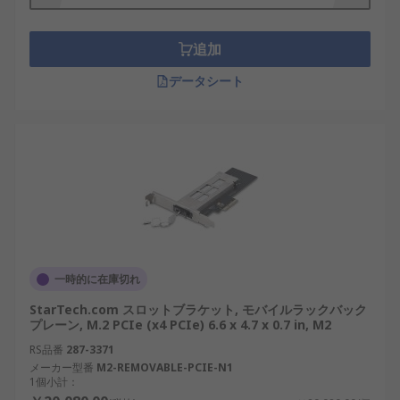
分類されます。フォームファクタは、ハードドライ
ブのサイズとコンピュータに接続する方法を表しま
追加
す。これは、コンピュータのベイのサイズを表して
います。実際のドライブの物理的なサイズではあり
データシート
ません。
一時的に在庫切れ
StarTech.com スロットブラケット, モバイルラックバック
プレーン, M.2 PCIe (x4 PCIe) 6.6 x 4.7 x 0.7 in, M2
RS品番
287-3371
メーカー型番
M2-REMOVABLE-PCIE-N1
1個小計：