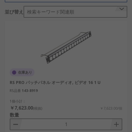
オーディオパッチパネルの用途
並び替え
検索キーワード関連順
オーディオパッチパネルは、商業及びオーディオ環
境、及び広範にオーディオが活用される産業で頻繁
に使用されます。パフォーマンスでオーディオ及び
ビジュアル要素を接続するステージ及び劇場の演出
でも使用されます。それらは、ハードウェアデバイ
ス間の取り付け及び取り外しの頻度を減らすこと
で、それらの寿命を延ばすことができます。
在庫あり
ジャックを数個しか収容できないパネルもあり、そ
RS PRO パッチパネル オーディオ, ビデオ 16 1 U
れらのパネルはホームシアターなど、規模の小さい
用途で使用できます。一方、業務用ビデオ及びオー
RS品番
143-8919
ディオスタジオでは、多くのジャックを終了できる
1個小計：
オーディオパッチパネルが必要になります。
￥7,623.00
(税抜)
￥7,623.00/個
数量
オーディオパッチパネルの種類