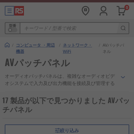
0
型番
/
コンピュータ ・周辺
/
ネットワーク・
/
AVパッチパ
機器
WiFi
ネル
AVパッチパネル
オーディオパッチパネルは、複雑なオーディオビデ
オシステムで入力及び出力機能を接続及び管理する
ポートを含む取り付け型ハードウェアアセンブリで
す。それらは通常、ケーブルを素早く接続するた
17 製品が以下で見つかりました AVパッ
め、多くのポートが付いたラック取り付け型デバイ
チパネル
スです。ネットワーキングで使用するパッチパネル
をお探しの方は、RJパッチパネル及び光ファイバパ
ッチパネルをご検討ください。
絞り込み