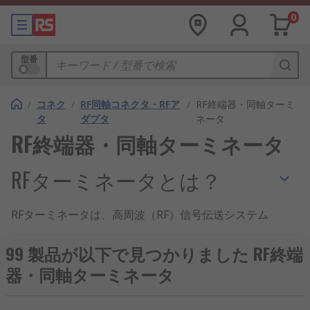
0
型番
/
コネク
/
RF同軸コネクタ・RFア
/
RF終端器・同軸ターミ
タ
ダプタ
ネータ
RF終端器・同軸ターミネータ
RFターミネータとは？
RFターミネータは、高周波（RF）信号伝送システム
において、未使用のポートや終端点に接続すること
で信号の反射を防ぎ、安定した通信や測定を実現す
99 製品が以下で見つかりました RF終端
るための部品です。主に無線通信、測定機器、
アン
器・同軸ターミネータ
テナシステム
、研究開発分野などで広く使用されて
います。高精度なインピーダンス整合を保つこと