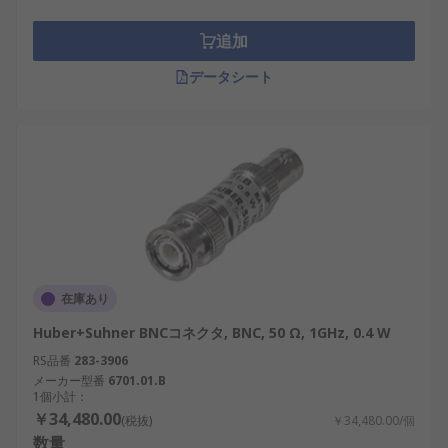
RFターミネータは、通信や測定の安定性を支える重
追加
要な要素です。国内の再生可能エネルギー、AI、
IoT、半導体分野の発展に伴い、その需要は今後も
データシート
拡大していくでしょう。適切な選定を行うことで、
高精度な通信と長期的なコスパを両立できます。
RFターミネータ・RF終端器用RSコ
ンポーネントのご紹介
RSは、日本全国で使用されるRFターミネータの世界
的なサプライヤーとして認知されています。当社
は、日本の高い性能・信頼性基準を満たすRF終端器
在庫あり
を提供しており、産業用途から革新的なプロジェク
Huber+Suhner BNCコネクタ, BNC, 50 Ω, 1GHz, 0.4 W
トまで対応する幅広いRFターミネータを卸売価格で
RS品番
283-3906
取り扱っています。おすすめ品や交換部品も低価格
メーカー型番
6701.01.B
でご用意しています。配送については、
配送ページ
1個小計：
をご確認ください。
￥34,480.00
(税抜)
￥34,480.00/個
数量