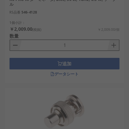
RFターミネータの利点
ル
RS品番
546-4128
RFターミネータは、システム全体の信号品質を最適
1個小計：
化し、誤動作を防ぐための重要なコンポーネントで
￥2,009.00
(税抜)
￥2,009.00/個
す。特に国内では、AI、IoT、半導体製造、再生可
数量
能エネルギー設備など、高信頼性が求められる分野
で多用されています。
反射防止
：信号の反射を吸収し、通信や測定
追加
の精度を向上。例：無線基地局、レーダーシ
ステム。
データシート
安定したインピーダンス整合
：定格インピー
ダンスを維持し、装置間の整合性を確保。
例：AI制御装置、IoTセンサー。
高耐久性とコスパ
：金属ボディ構造により長
寿命で、コスパの良い選択肢。例：国内の研
究機関、産業試験装置。
広帯域対応
：直流から数GHz以上までの広い