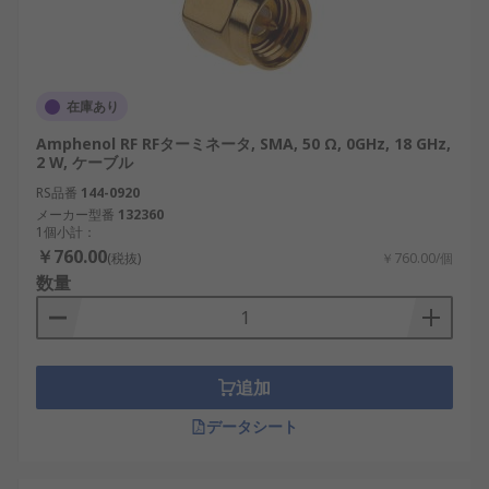
のポイントをまとめます。
オス／メス
：接続する機器のポート形状に合
わせて選定します。
在庫あり
インターフェースタイプ
：BNC、N、SMA、
TNC、同軸など、接続方式を確認します。
Amphenol RF RFターミネータ, SMA, 50 Ω, 0GHz, 18 GHz,
2 W, ケーブル
接続方向
：ストレート型やライトアングル型
RS品番
144-0920
など、設置スペースに応じて選びます。
メーカー型番
132360
1個小計：
インピーダンス
：一般的に50Ωまたは75Ωが主
￥760.00
(税抜)
￥760.00/個
流。測定システムでは整合精度が重要です。
数量
取付タイプ
：パネルマウント、スナップイ
ン、ケーブル直結型など、装置構造に適した
方式を選定します。
追加
RFターミネータの用途
データシート
RFターミネータは、通信、測定、エネルギー、輸送
など多くの産業分野で利用されています。日本国内