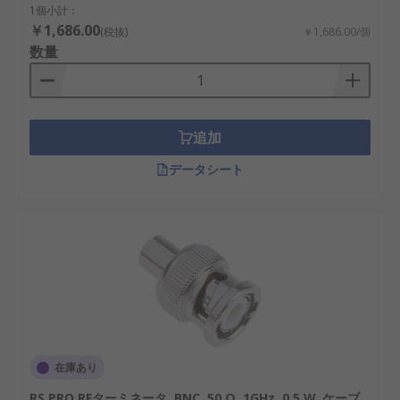
プとその特徴です。
1個小計：
￥1,686.00
(税抜)
￥1,686.00/個
数量
同軸終端器
：同軸ケーブル用に設計された標
準的なタイプ。広帯域に対応し、信号損失が
少ない。
SMA終端器
：小型・高精度で、測定器や通信
追加
装置に広く使用されます。
データシート
BNC終端器
：汎用性が高く、研究機関や教育
現場での測定用途に適しています。
N型終端器
：高電力・高周波向けで、放送設備
や基地局などに使用。
TNC終端器
：耐振動性に優れ、移動体通信や
輸送システムで使用されます。
RF終端器
：高精度な反射防止を実現する産業
用の標準タイプで、国内外の設備に採用され
ています。
在庫あり
RS PRO RFターミネータ, BNC, 50 Ω, 1GHz, 0.5 W, ケーブ