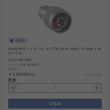
では特に、IoT通信や産業ロボットなど、信号の正
確性が求められる用途での採用が進んでいます。
通信設備
：未使用ポートの終端や信号調整に
使用。例：基地局、無線制御装置。
測定システム
：ネットワークアナライザやス
ペクトラムアナライザで使用され、正確な測
在庫あり
定を支援。
Cinch RFターミネータ, タイプN, 50 Ω, 0GHz, 11 GHz, 1 W,
ケーブル
再生可能エネルギー
：太陽光・風力発電の通
RS品番
信制御システムでノイズを低減。
886-0403
メーカー型番
26-8023
AI・IoT機器
：通信回路の反射を防止し、安定
1個小計：
￥1,203.00
したデータ伝送を実現。
(税抜)
￥1,203.00/個
数量
交通・物流分野
：鉄道信号装置や自動搬送ラ
インのRF制御に利用されます。
RFターミネータメーカー
追加