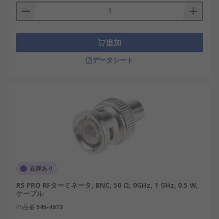
RFターミネータとダミーロードは一見似ています
が、用途と設計目的が異なります。RFターミネータ
は主に高周波回路の終端処理に用いられ、信号の反
射を抑えることを目的としています。これに対して
追加
ダミーロードは、送信機やアンプなどの出力端に接
データシート
続され、実際の負荷を模擬して電力を吸収するため
に使用されます。
また、ダミーロードは大電力処理が可能な構造を持
ち、発熱を伴うのに対し、RFターミネータは比較的
低電力での高精度なインピーダンス整合に特化して
います。そのため、RFターミネータは計測機器やネ
ットワーク解析装置などの精密用途に適していま
す。
在庫あり
RFターミネータの種類
RS PRO RFターミネータ, BNC, 50 Ω, 0GHz, 1 GHz, 0.5 W,
ケーブル
RFターミネータには、使用環境や接続方式に応じて
RS品番
546-4673
さまざまな種類が存在します。以下は代表的なタイ