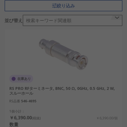
で、信号の劣化を防ぎ、通信品質の維持に貢献しま
絞り込み
す。
RFターミネータの仕組み
並び替え
検索キーワード関連順
RFターミネータは、内部に抵抗素子を備え、伝送線
路に伝わる高周波信号を吸収する仕組みを持ってい
ます。これにより、信号が反射して回路に戻ること
を防ぎ、電力損失や測定誤差を抑制します。
RFターミネータの主な機能は、反射防止、インピー
ダンス整合、回路の安定化です。たとえば、同軸終
在庫あり
端器やSMA終端器は、通信機器の未使用ポートに取
RS PRO RFターミネータ, BNC, 50 Ω, 0GHz, 0.5 GHz, 2 W,
り付けられ、不要な信号反射を防止します。また、
スルーホール
BNC終端器は、測定装置の高周波入力を正確に終端
RS品番
546-4695
し、データ精度を確保するために使用されます。
1個小計：
RFターミネータとダミーロードの違い
￥6,390.00
(税抜)
￥6,390.00/個
数量