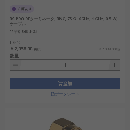
周波数帯域で使用可能。例：風力発電通信装
在庫あり
置、半導体評価システム。
RS PRO RFターミネータ, BNC, 75 Ω, 0GHz, 1 GHz, 0.5 W,
設置の容易さ
：BNC・SMA・Nなど多様なコ
ケーブル
ネクタタイプにより、現場作業が容易。例：
RS品番
546-4134
物流倉庫の通信設備、工場の自動検査装置。
1個小計：
一方で、RFターミネータにも注意すべき点がありま
￥2,038.00
(税抜)
￥2,038.00/個
す。
数量
高精度タイプほど価格が高くなる傾向があり
ます。
高出力回路に使用する場合、定格電力を超え
追加
ると破損の恐れがあります。
データシート
RFターミネータの選び方
RFターミネータを選定する際は、使用環境と回路特
性を十分に考慮することが重要です。以下に選定時