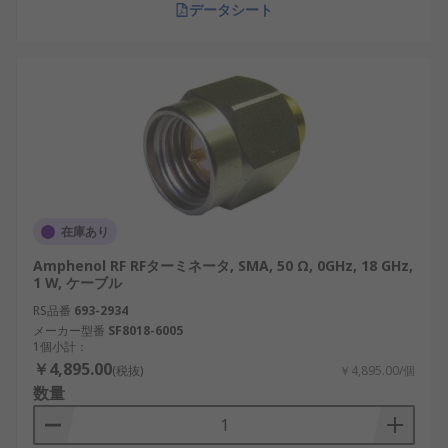
RFターミネータは、国際的なメーカーから国内の専
データシート
門メーカーまで、幅広く製造・販売されています。
以下は代表的なメーカーの一覧です。
RS PRO
：幅広いラインアップと安定した価格
帯で人気の高いメーカー。
Keysight Technologies
：測定機器分野で世
界的に有名で、高精度なRF終端器を提供。
Amphenol RF
：堅牢な構造と信頼性で産業用
在庫あり
途に適しています。
Amphenol RF RFターミネータ, SMA, 50 Ω, 0GHz, 18 GHz,
Linx Technologies
：小型通信モジュールや
1 W, ケーブル
IoT向けRF部品を開発。
RS品番
693-2934
ヒロセ電機（Hirose Electric）
：日本国内メ
メーカー型番
SF8018-6005
1個小計：
ーカーで、高品質な同軸終端器を製造。
￥4,895.00
(税抜)
￥4,895.00/個
Molex（モレックス）
：国際的メーカーで、
数量
BNC終端器やSMA終端器など多様な接続形式
を展開。