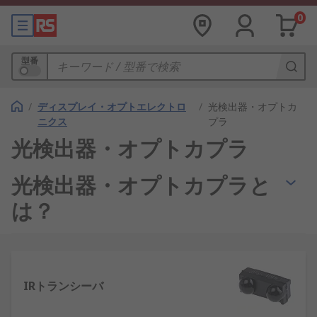
0
型番
/
ディスプレイ・オプトエレクトロ
/
光検出器・オプトカ
ニクス
プラ
光検出器・オプトカプラ
光検出器・オプトカプラと
は？
オプトカプラは、フォトカプラ又は光アイソレータ
とも呼ばれ、
LED
と
フォトトランジスタ
を使用して2
つの電気回路を相互接続する電子部品です。LEDと
IRトランシーバ
フォトトランジスタは、同じ不透明なパッケージに
収納されています。また、LEDとフォトダイオー