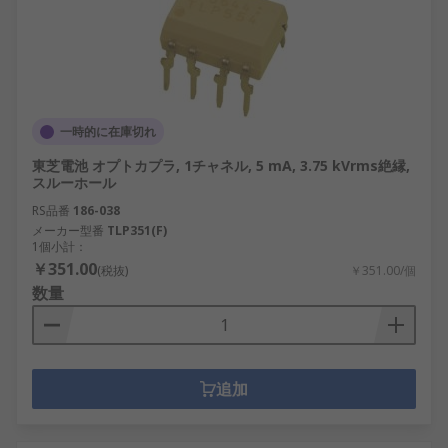
一時的に在庫切れ
東芝電池 オプトカプラ, 1チャネル, 5 mA, 3.75 kVrms絶縁,
スルーホール
RS品番
186-038
メーカー型番
TLP351(F)
1個小計：
￥351.00
(税抜)
￥351.00/個
数量
追加