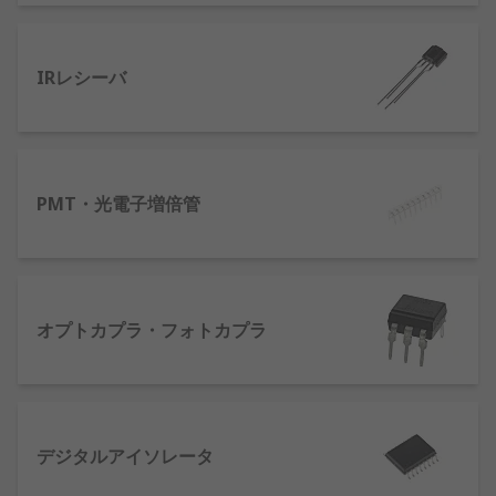
ド、LEDとLACR、ランプとフォトレジスタのペアな
ど、他のタイプのソースとセンサの組み合わせもあ
ります。これらの各種ペアは、使用した材料の結果
IRレシーバ
としてさまざまな影響(速度を左右するなど)を及ぼ
す可能性があります。オプトカプラは、主に絶縁さ
れた回路を結合するために使用され、宅内及び産業
用途(多くの場合、建設現場で使用されます)でさま
PMT・光電子増倍管
ざまな使い道があります
オプトカプラ在庫あり
フォトダイオード
：ダイオードとも呼ばれる
オプトカプラ・フォトカプラ
半導体デバイスで、光を電流に変換します。
電流は、光子が吸収されたときに生成されま
す。他のタイプのオプトカプラには、フォト
ダーリントンやトライアックなどがありま
す。
デジタルアイソレータ
フォトリフレクタ
通常は自動車生産で使用さ