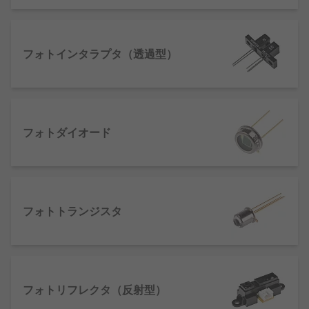
れますが、製造プロセスでも見られ、プロセ
スのスムーズな進行を確保します。このセン
サは、障害の報告及び表示のために遮断され
フォトインタラプタ（透過型）
たことを検知する、ミラーと光ビームで構成
されるシステムを使用します。
デジタルアイソレータ
：アースループエラー
をなくすことで回路の精度を確保して、性能
を向上させるために使用されます。また、回
フォトダイオード
路を共存させ、途切れや信号干渉なしで通信
できるようにするアイソレーションデバイス
のような、コンポーネントの安全機能を開発
することもできます。
フォトトランジスタ
当社では、さまざまなオプトカプラ、光検出器に加
え、フォトインタラプタモジュールを提供していま
す。
Broadcom
、
Fairchild
、
Vishay
など、主要ブラ
ンドを取り扱っています。
フォトリフレクタ（反射型）