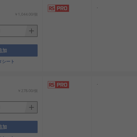
-
￥1,044.00/個
追加
タシート
-
￥278.00/個
追加