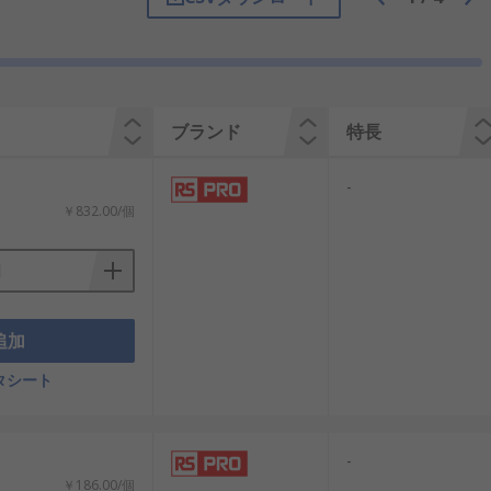
ブランド
特長
-
￥832.00/個
追加
タシート
-
￥186.00/個