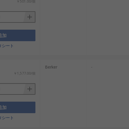
￥501.00/個
追加
タシート
Berker
-
￥1,577.00/個
追加
タシート