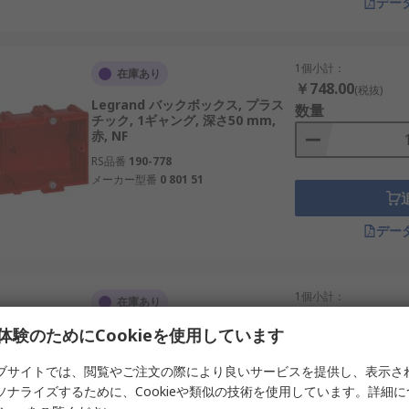
デー
1個小計：
在庫あり
￥748.00
(税抜)
Legrand バックボックス, プラス
数量
チック, 1ギャング, 深さ50 mm,
赤, NF
RS品番
190-778
メーカー型番
0 801 51
デー
1個小計：
在庫あり
￥813.00
(税抜)
体験のためにCookieを使用しています
Legrand バックボックス, 2ギャン
数量
グ, 深さ38 mm, 白, IP44、
ブサイトでは、閲覧やご注文の際により良いサービスを提供し、表示さ
RS品番
815-9804
ソナライズするために、Cookieや類似の技術を使用しています。詳細
メーカー型番
5 723 90