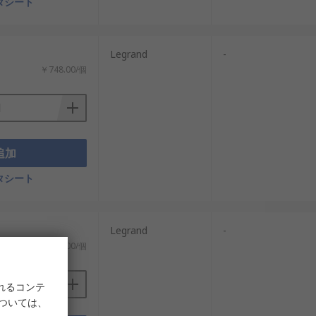
タシート
Legrand
-
￥748.00/個
追加
タシート
Legrand
-
￥813.00/個
れるコンテ
については、