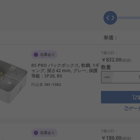
単価：
1個小計：
在庫あり
￥832.00
(税抜)
RS PRO バックボックス, 軟鋼, 1ギ
数量
ャング, 深さ42 mm, グレー, 保護
等級：IP20, BS
RS品番
361-1962
デー
1個小計：
在庫あり
￥186.00
(税抜)