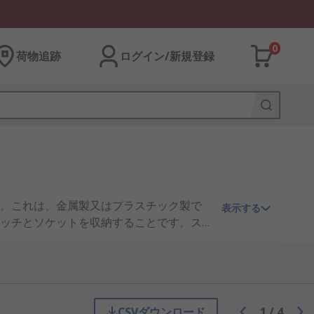
0
荷物追跡
ログイン/新規登録
。これは、金属製又はプラスチック製で
表示する
ッチとソケットを収納することです。ス
CSVダウンロード
1
/
4