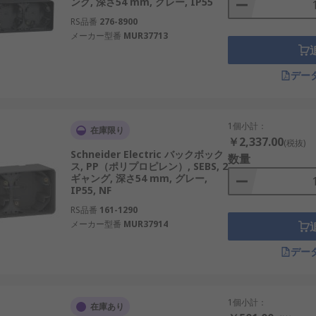
ング, 深さ54 mm, グレー, IP55
RS品番
276-8900
メーカー型番
MUR37713
デー
1個小計：
在庫限り
￥2,337.00
(税抜)
Schneider Electric バックボック
数量
ス, PP（ポリプロピレン）, SEBS, 2
ギャング, 深さ54 mm, グレー,
IP55, NF
RS品番
161-1290
メーカー型番
MUR37914
デー
1個小計：
在庫あり