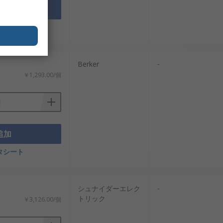
追加
タシート
Berker
-
￥1,293.00/個
追加
タシート
シュナイダーエレク
-
トリック
￥3,126.00/個