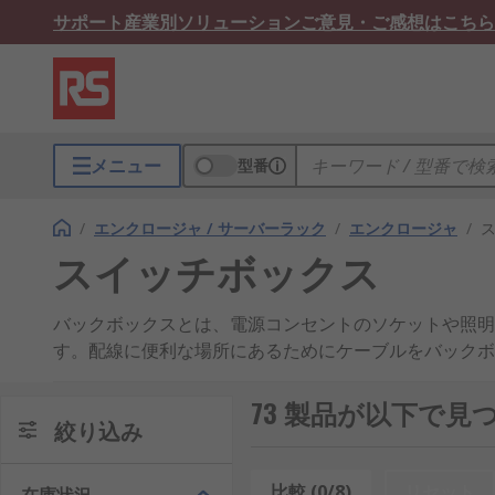
サポート
産業別ソリューション
ご意見・ご感想はこちら
メニュー
型番
/
エンクロージャ / サーバーラック
/
エンクロージャ
/
スイッチボックス
バックボックスとは、電源コンセントのソケットや照明
す。配線に便利な場所にあるためにケーブルをバックボ
イッチとソケットを壁内に収めることができるため、見
73 製品が以下で
絞り込み
比較 (0/8)
リセット