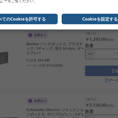
リシ
ーをご覧ください。
デー
べてのCookieを許可する
Cookieを設定する
1個小計：
在庫あり
￥1,293.00
(税抜)
Berker バックボックス, プラスチ
数量
ック, 1ギャング, 深さ16 mm, ダー
クグレー
RS品番
434-448
メーカー型番
911522555
デー
1個小計：
在庫あり
￥3,126.00
(税抜)
Schneider Electric ジャンクショ
数量
ンボックス, ポリプロピレン, 3ギャ