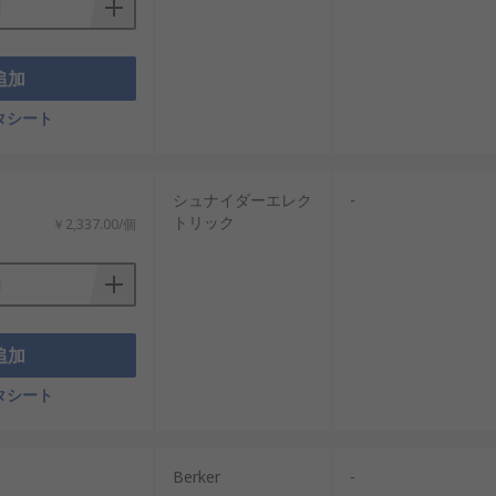
追加
タシート
シュナイダーエレク
-
トリック
￥2,337.00/個
追加
タシート
Berker
-