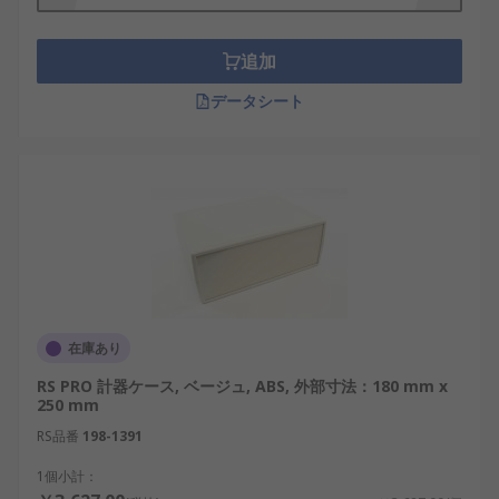
プラスチックケース（樹脂、ポリカーボネー
ト（PC）など）
追加
軽量、錆びない、電気・熱を伝えにくい、化学的に
データシート
安定などが特長です。
メーカー
RSは幅広いラインアップのプラスチックケース、ア
ルミケース、樹脂ケースを始め、業界トップの高品
質の筐体を提供します。タカチ電機工業、RS
PRO、Hammondなどの国内外有名るメーカーの商
品を豊富に取り揃えています。
在庫あり
RS PRO 計器ケース, ベージュ, ABS, 外部寸法：180 mm x
250 mm
RS品番
198-1391
1個小計：