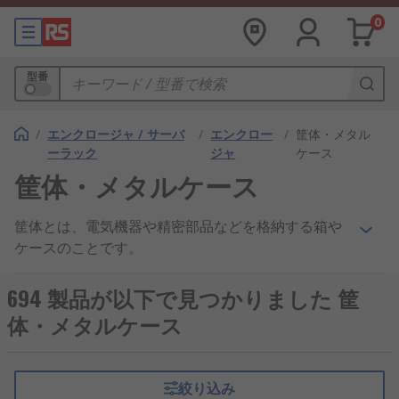
0
型番
/
エンクロージャ / サーバ
/
エンクロー
/
筐体・メタル
ーラック
ジャ
ケース
筐体・メタルケース
筐体とは、電気機器や精密部品などを格納する箱や
ケースのことです。
種類
694 製品が以下で見つかりました 筐
体・メタルケース
筐体には使用目的・環境に応じて様々な特長があり
ます。
保護：単なる機器の保護だけでなく、防水
絞り込み