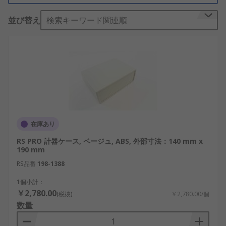
性、防塵性、防音性、衝撃対策、ノイズ対
策、光線の遮蔽などを備えた製品がありま
並び替え
検索キーワード関連順
す。
放熱：発熱する機器が入っている場合に放熱
を補助する機能がある製品もあります。
その他：むきだしで設置することが困難でな
製品に用いられます。例えば、電池ボックス
付きケース。
材質
在庫あり
RS PRO 計器ケース, ベージュ, ABS, 外部寸法：140 mm x
筐体は、金属またはプラスチックが用いられていま
190 mm
す。それぞれの特長に合わせて選択する必要があり
RS品番
198-1388
ます。
1個小計：
メタルケース（アルミ、真鍮などの金属）
￥2,780.00
(税抜)
￥2,780.00/個
数量
強度が高く、耐熱性に優れています。