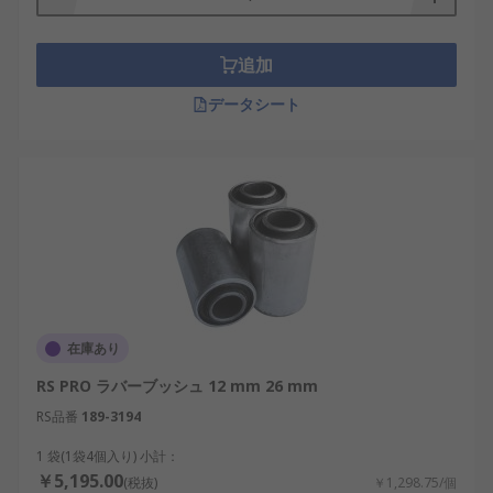
ムを接着して作られます。半接着タイプは、通常、
ゴムを内部チューブに接着したものを外部チューブ
に取り付けて作られます。
追加
データシート
ボンディッドベアリングは、次のようなさまざまな
用途で使用されます。
自動車
柔軟なジョイント
土木機械
鉄道車両
トラクターなどの農業機械
在庫あり
振動ふるい機
RS PRO ラバーブッシュ 12 mm 26 mm
ブルドーザー
RS品番
189-3194
発電機
1 袋(1袋4個入り) 小計：
車両のサスペンション
￥5,195.00
(税抜)
￥1,298.75/個