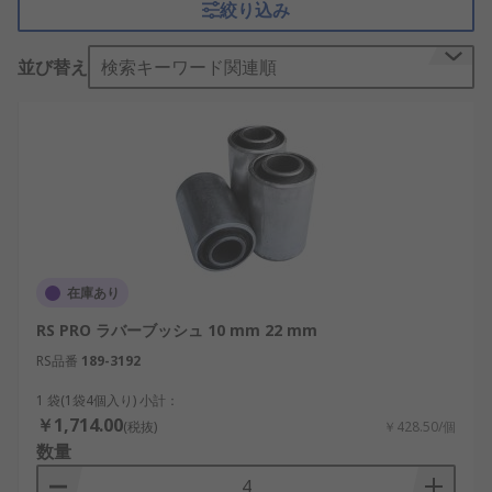
絞り込み
スになるように設計されています。
並び替え
検索キーワード関連順
ボンディッドベアリングはどのように機能するので
すか?
ボンディッドベアリングは、操作中に高荷重を支え
ながら、高周波を除去することで機能します。一般
的に、2つの同心スリーブとその間に接着されたゴ
ムで構成されます。ゴムには、通常、動的強度及び
最大の耐久性を得るために、予圧がかけられていま
す。これは、ノイズと振動を分離して、ずれに対応
在庫あり
し、衝撃負荷から保護するように設計されていま
す。
RS PRO ラバーブッシュ 10 mm 22 mm
RS品番
189-3192
ボンディッドベアリングの種類及び用途
1 袋(1袋4個入り) 小計：
ボンディッドベアリングには、完全接着と半接着の
￥1,714.00
(税抜)
￥428.50/個
2つの主な種類があります。完全接着のボンディッ
数量
ドベアリングは、内部及び外部の金属チューブにゴ