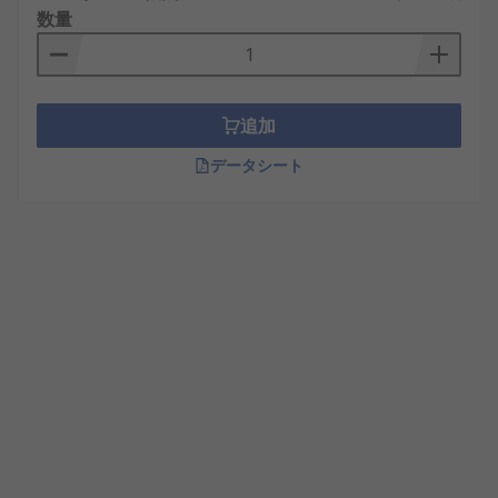
数量
追加
データシート