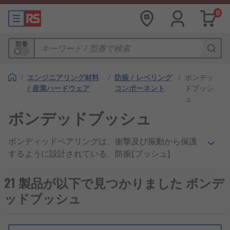
0
型番
/
エンジニアリング材料
/
防振 / レベリング
/
ボンデッ
/ 産業ハードウェア
コンポーネント
ドブッシ
ュ
ボンデッドブッシュ
ボンディッドベアリングは、衝撃及び振動から保護
するように設計されている、防振[ブッシュ]
("/web/c/pneumatics-hydraulics-power-
transmission/power-transmission-bushes-
21 製品が以下で見つかりました ボンデ
collars/" ""/web/c/pneumatics-hydraulics-power-
ッドブッシュ
transmission/power-transmission-bushes-
collars/plain-bushes/?sra=p"")です。一般的に、
摩耗を防ぎ、潤滑の必要性をなくし、低メンテナン