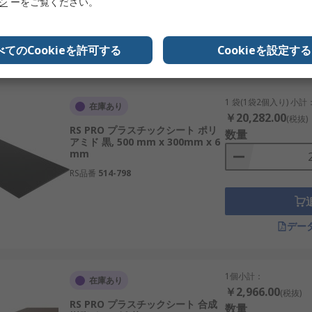
リシ
ーをご覧ください。
べてのCookieを許可する
Cookieを設定する
デー
1 袋(1袋2個入り) 小計
在庫あり
￥20,282.00
(税抜)
RS PRO プラスチックシート ポリ
数量
アミド 黒, 500 mm x 300mm x 6
mm
RS品番
514-798
デー
1個小計：
在庫あり
￥2,966.00
(税抜)
RS PRO プラスチックシート 合成
数量