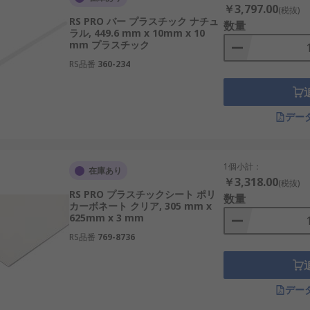
クの1つです。
￥3,797.00
(税抜)
RS PRO バー プラスチック ナチュ
数量
ラル, 449.6 mm x 10mm x 10
おいて窓、 ドア、床を保護するために広く使用されています。
mm プラスチック
ます。
RS品番
360-234
穴寸法、 開孔率、パターン数のものがあります。このシートは
デー
1個小計：
在庫あり
￥3,318.00
(税抜)
RS PRO プラスチックシート ポリ
数量
カーボネート クリア, 305 mm x
625mm x 3 mm
RS品番
769-8736
デー