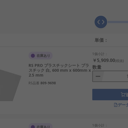
単価：
タイプがあり、長さと幅もさまざまです。また、標準的なサイ
1個小計：
在庫あり
￥5,909.00
(税抜)
RS PRO プラスチックシート プラ
数量
スチック 白, 600 mm x 600mm x
2.5 mm
フィングシート)は、軽量で耐衝撃性に優れています。このプ
RS品番
809-9698
す。
パースペクス又はアクリルシートとも呼ばれている透明な熱可塑性
プラスチックシートです。
デー
があります。硬質タイプは、送水管、排水管などのパイプ、 プラ
ーブルの敷設、 床、 看板、膨張型製品などに使用されています
1個小計：
在庫あり