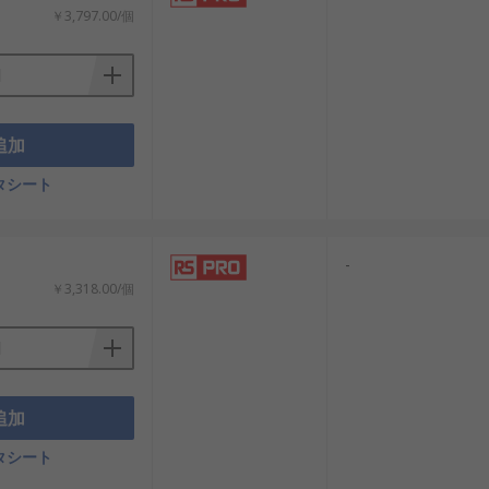
￥3,797.00/個
 ポリエチレンシートは、部屋を密閉した
、幅広い用途に適しています。
追加
タシート
-
￥3,318.00/個
追加
タシート