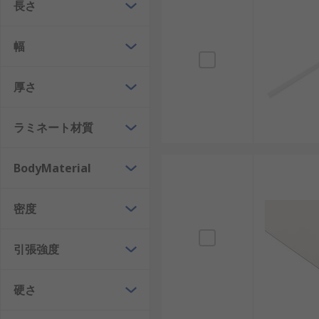
長さ
のため、日常的用途に最も広く使われているプラスチッ
プラスチックシートロール
は、防湿材なので、建設業に
幅
り、ほこりや水から材料を保護したりするのに使用でき
穴あきプラスチックシート
には、さまざまな穴配置、 
厚さ
ラミネート材質
BodyMaterial
密度
引張強度
硬さ