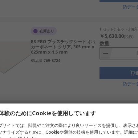
デー
1 セット(1セット3個入
在庫あり
￥5,630.00
(税抜)
RS PRO プラスチックシート ポリ
数量
カーボネート クリア, 305 mm x
625mm x 1.5 mm
RS品番
769-8724
デー
1 セット(1セット1個入
在庫あり
体験のためにCookieを使用しています
￥12,534.00
(税抜)
RS PRO プラスチックシート 高密
数量
度ポリエチレン 黒, 1 m x 500mm
ブサイトでは、閲覧やご注文の際により良いサービスを提供し、表示さ
x 8 mm
ソナライズするために、Cookieや類似の技術を使用しています。詳細
RS品番
408-3835