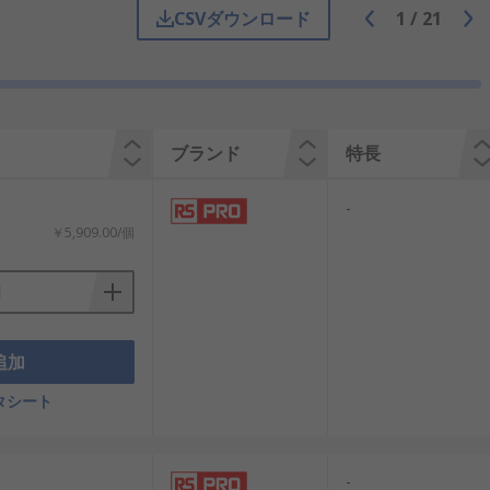
CSVダウンロード
1
/
21
ブランド
特長
ズと厚さのものが各種揃っているうえ
-
￥5,909.00/個
ラスチックシートは、さまざまな屋根工事用
追加
樹脂です。頑丈で割れにくく、軽量のた
タシート
スチッククラッディング、 サンルーム、窓枠
。PVCは、 低価格で、 軽く頑丈な素材
-