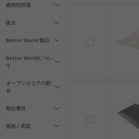
燃焼性評価
吸水
Better World 製品
Better Worldについ
て
オープンエリアの割
合
熱伝導性
規格 / 承認