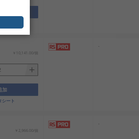
追加
タシート
：
-
￥10,141.00/個
追加
タシート
-
￥2,966.00/個