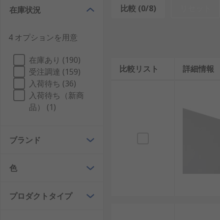
比較 (0/8)
リセット
在庫状況
機械系エンジニアリング
エレクトロニクス産業
4 オプションを用意
自動車産業
航空宇宙技術
在庫あり (190)
比較リスト
詳細情報
受注調達 (159)
プラスチックシートは、さまざまな色のタイプとクリア
入荷待ち (36)
に、 必要なサイズに切断することもできます。
入荷待ち（新商
品） (1)
プラスチックシートの種類
クリアポリカーボネートシート
(別名プラスチックルー
ブランド
途をはじめ、日常的な用途やプロジェクトで使用できま
ポリメチルメタアクリレート
(PMMA)は、 クリア
色
め、ガラスの代替品として使用されることの多い 硬質
プロダクトタイプ
ポリ塩化ビニール
(PVC)には、 硬質と軟質の2種類
などに使用されています。軟質タイプは、配管、 電気ケ