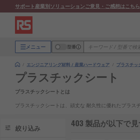
サポート
産業別ソリューション
ご意見・ご感想はこちら
メニュー
型番
/
エンジニアリング材料 / 産業ハードウェア
/
プラスチック
プラスチックシート
プラスチックシートとは
プラスチックシートは、頑丈な 耐久性に優れたプラス
き形状のシートを選択できます。一般に、次のような業
403 製品が以下で
絞り込み
建設業
食品技術