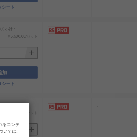
タシート
り) 小計：
-
￥5,630.00/セット
追加
タシート
り) 小計：
-
￥12,534.00/セット
れるコンテ
については、