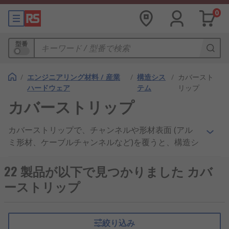
0
型番
/
エンジニアリング材料 / 産業
/
構造シス
/
カバースト
ハードウェア
テム
リップ
カバーストリップ
カバーストリップで、チャンネルや形材表面 (アル
ミ形材、ケーブルチャンネルなど)を覆うと、構造シ
ステムの設計の保護や改善が可能になります。カバ
ーストリップは、特定のタイプの形材を固定するの
22 製品が以下で見つかりました カバ
にも使用されます。 しっかりした構成になるよう
ーストリップ
に、通常は、防水ユニットを形成してケーブルを確
実に保護します。
絞り込み
カバーストリップの用途