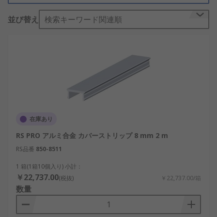
並び替え
検索キーワード関連順
アルミ形材
エンクロージャ
ケーブル
部屋の縁
カバーストリップの利点
ほこりやごみの蓄積の低減
在庫あり
潜在的に危険なアイテム (ねじ、ボルトなど)か
RS PRO アルミ合金 カバーストリップ 8 mm 2 m
らの保護
RS品番
850-8511
耐久性と信頼性
1 箱(1箱10個入り) 小計：
￥22,737.00
(税抜)
￥22,737.00/箱
数量