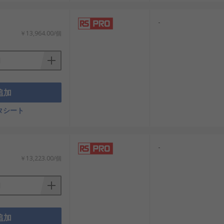
-
￥13,964.00/個
追加
タシート
-
￥13,223.00/個
追加