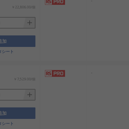
-
￥22,806.00/個
追加
タシート
-
￥7,529.00/個
追加
タシート