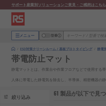
サポート
産業別ソリューション
ご意見・ご感想はこちら
メニュー
型番
/
ESD対策クリーンルーム / 基板プロトタイピング
/
静電
帯電防止マット
静電マットとは、作業台や作業フロアなどで使用する帯
人体に帯電した静電気を除去し、半導体、精密機器の静
構造
61 製品が以下で見
絞り込み
主に二重構造となっており、表面は高抵抗部の静電気拡