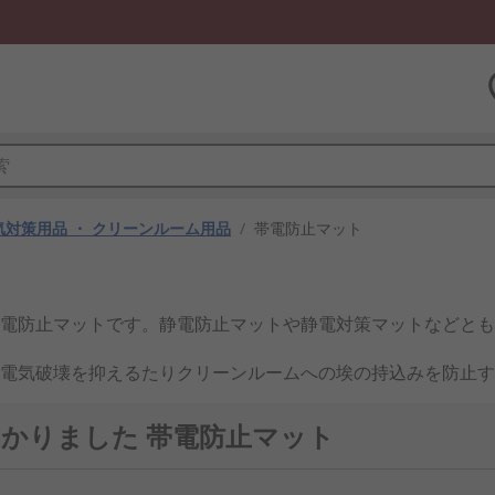
気対策用品 ・ クリーンルーム用品
/
帯電防止マット
電防止マットです。静電防止マットや静電対策マットなどとも
電気破壊を抑えるたりクリーンルームへの埃の持込みを防止す
つかりました 帯電防止マット
散層、裏面は低抵抗部の導電層で構成されています。高抵抗部