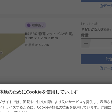
デー
1セット小計：
在庫あり
￥61,215.00
(税抜)
RS PRO 静電マット ベンチ 黄,
数量
1.2m x 1.2 m 2 mm
RS品番
815-7016
デー
1 袋(1袋4個入り) 小計
在庫あり
体験のためにCookieを使用しています
￥44,192.00
(税抜)
RS PRO 静電マット クリーンルー
数量
ム 青, 1143mm x 458 mm 1.35
ブサイトでは、閲覧やご注文の際により良いサービスを提供し、表示さ
mm
ソナライズするために、Cookieや類似の技術を使用しています。詳細
RS品番
218-609