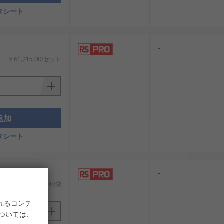
タシート
-
￥61,215.00/セット
追加
タシート
：
-
￥44,192.00/袋
れるコンテ
については、