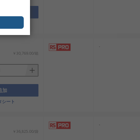
追加
タシート
：
-
￥30,769.00/箱
追加
タシート
：
-
￥36,825.00/袋