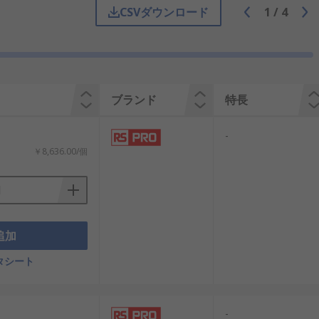
CSVダウンロード
1
/
4
ブランド
特長
-
￥8,636.00/個
追加
タシート
-