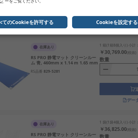
リシ
ーをご覧ください。
べてのCookieを許可する
Cookieを設定する
デー
1 箱(1箱8個入り) 小計
在庫あり
￥30,769.00
(税抜)
RS PRO 静電マット クリーンルー
数量
ム 青, 460mm x 1.14 m 1.65 mm
RS品番
829-5281
デー
1 袋(1袋4個入り) 小計
在庫あり
￥36,825.00
(税抜)
RS PRO 静電マット クリーンルー
数量