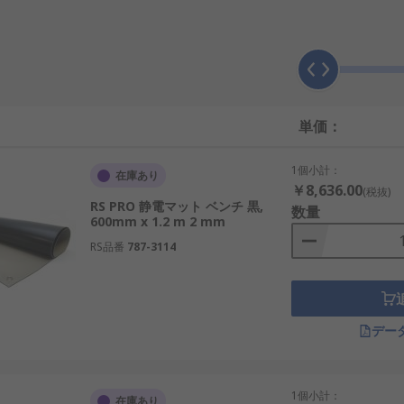
確実な方法で取る必要があります。
です。
単価：
1個小計：
在庫あり
管棚の表面などで使用されています。
￥8,636.00
(税抜)
RS PRO 静電マット ベンチ 黒,
数量
600mm x 1.2 m 2 mm
RS品番
787-3114
デー
1個小計：
在庫あり