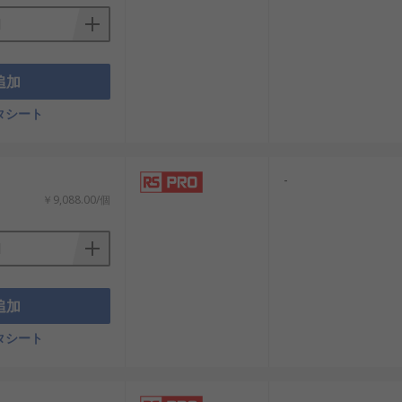
追加
タシート
-
￥9,088.00/個
追加
タシート