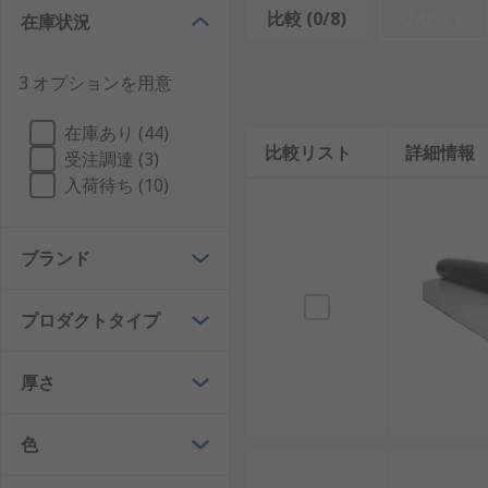
後、グラウンド に静電気を逃がすことで除電します。
比較 (0/8)
リセット
在庫状況
注意点
3 オプションを用意
アースはカシメ、ハトメ、スナップ、金属板など
経時劣化があるので定期的なメンテナンスが必要
在庫あり (44)
比較リスト
詳細情報
受注調達 (3)
用途
入荷待ち (10)
工場の静電対策エリアの組み立て作業台、電子部品の保
ブランド
プロダクトタイプ
厚さ
色