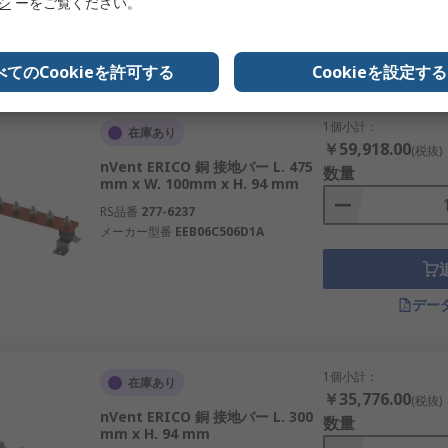
リシ
ーをご覧ください。
デー
べてのCookieを許可する
Cookieを設定する
1個小計：
在庫あり
￥59,918.00
(税抜)
nVent ERICO 銅 接地バー L. 475
数量
mm x W. 100mm x H. 94 mm
RS品番
277-6237
メーカー型番
EEB06C506D1A
デー
1個小計：
在庫あり
￥35,776.00
(税抜)
nVent ERICO 銅 接地バー L. 300
数量
mm x H. 94 mm