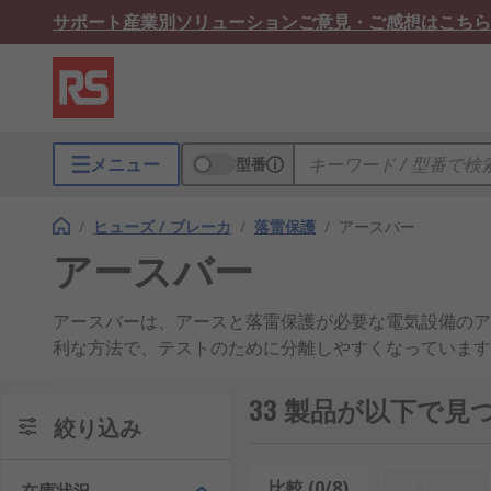
サポート
産業別ソリューション
ご意見・ご感想はこちら
メニュー
型番
/
ヒューズ / ブレーカ
/
落雷保護
/
アースバー
アースバー
アースバーは、アースと落雷保護が必要な電気設備のア
利な方法で、テストのために分離しやすくなっています
33 製品が以下で見
絞り込み
比較 (0/8)
リセット