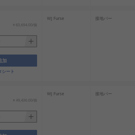
WJ Furse
接地バー
￥63,694.00/個
追加
タシート
WJ Furse
接地バー
￥49,436.00/個