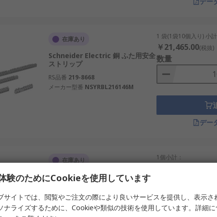
デー
1 袋(1袋10個入り) 小
在庫あり
￥21,465.00
(税抜)
Schneider Electric 銅 ふた用安全
数量
ストリップ
RS品番
219-8668
メーカー型番
NSYRBL216146M
デー
1個小計：
在庫あり
￥58,979.00
(税抜)
体験のためにCookieを使用しています
nVent ERICO 銅 接地バー L. 600
数量
mm x H. 94 mm
ブサイトでは、閲覧やご注文の際により良いサービスを提供し、表示さ
RS品番
277-6240
ソナライズするために、Cookieや類似の技術を使用しています。詳細
メーカー型番
EEB10C506D0A