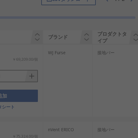
プロダクトタ
ブランド
イプ
WJ Furse
接地バー
￥69,209.00/個
追加
タシート
nVent ERICO
接地バー
￥75,324.00/個