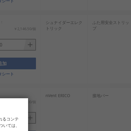
タシート
計：
シュナイダーエレク
ふた用安全ストリッ
トリック
プ
￥2,146.50/個
追加
タシート
nVent ERICO
接地バー
￥58,979.00/個
れるコンテ
については、