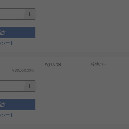
追加
タシート
WJ Furse
接地バー
￥39,550.00/個
追加
タシート