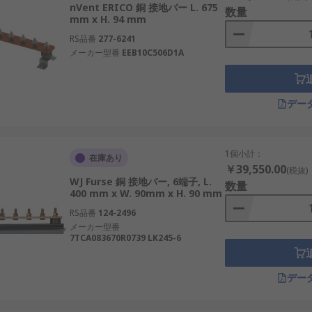
nVent ERICO 銅 接地バー L. 675
数量
mm x H. 94 mm
RS品番
277-6241
メーカー型番
EEB10C506D1A
デー
1個小計：
在庫あり
￥39,550.00
(税抜)
WJ Furse 銅 接地バー, 6端子, L.
数量
400 mm x W. 90mm x H. 90 mm
RS品番
124-2496
メーカー型番
7TCA083670R0739 LK245-6
デー