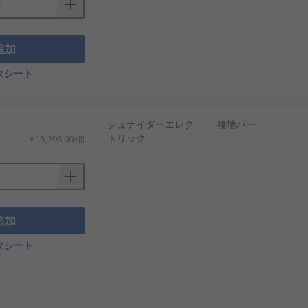
追加
タシート
シュナイダーエレク
接地バー
トリック
￥15,298.00/個
追加
タシート