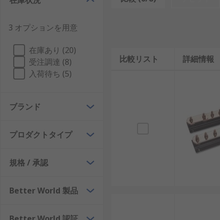
在庫状況
3 オプションを用意
在庫あり (20)
比較リスト
詳細情報
受注調達 (8)
入荷待ち (5)
ブランド
プロダクトタイプ
規格 / 承認
Better World 製品
Better World 認証