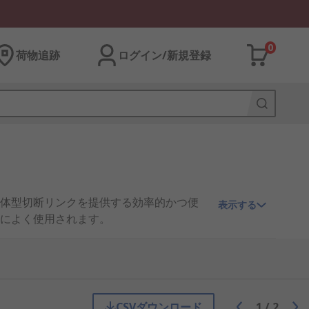
0
荷物追跡
ログイン/新規登録
体型切断リンクを提供する効率的かつ便
表示する
によく使用されます。
CSVダウンロード
1
/
2