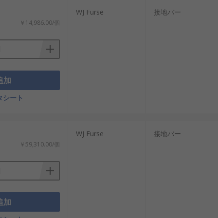
WJ Furse
接地バー
￥14,986.00/個
追加
タシート
WJ Furse
接地バー
￥59,310.00/個
追加