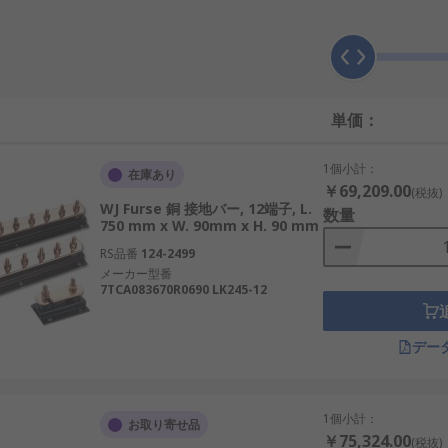
単価：
1個小計：
在庫あり
￥69,209.00
(税抜)
WJ Furse 銅 接地バー, 12端子, L.
数量
750 mm x W. 90mm x H. 90 mm
RS品番
124-2499
メーカー型番
7TCA083670R0690 LK245-12
デー
1個小計：
お取り寄せ品
￥75,324.00
(税抜)