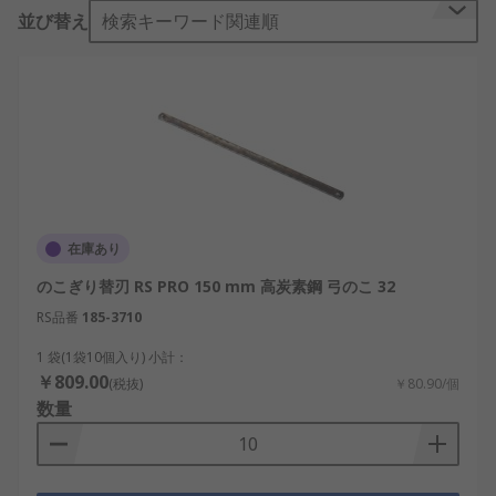
れ刃の長さが異なり、作業のタイプや使用目的を確
並び替え
検索キーワード関連順
認したうえで、適切な替刃を選択する必要がありま
す。
また、取り付ける工具に応じて以下の種類がありま
す。
バンドソー替刃：刃が帯状（バンド状）とな
っており、高速で回転することで材料を切断
します。ポータブルバンドソーの替刃にも使
在庫あり
用できます。
のこぎり替刃 RS PRO 150 mm 高炭素鋼 弓のこ 32
のこぎり替刃：刃の形状が多種類で、横挽き
RS品番
185-3710
刃、縦挽き刃、兼用刃などのタイプがありま
1 袋(1袋10個入り) 小計：
す。
￥809.00
(税抜)
￥80.90/個
ハンドソー替刃：替刃の前後に2つの丸穴があ
数量
けられており、ハンドソー本体のピンに丸穴
を差し込み、替刃を前後から引っ張るように
張りをもたせて使用します。