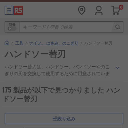
0
型番
/
工具
/
ナイフ、 はさみ、のこぎり
/
ハンドソー替刃
ハンドソー替刃
ハンドソー替刃は、ハンドソー、バンドソーやのこ
ぎりの刃を交換して使用するために用意されていま
す。木材、金属や塩化ビニルなどの硬い材料を切断
するために用途に応じた刃を使用します。
175 製品が以下で見つかりました ハン
ドソー替刃
替刃の種類
ハンドソー替刃は、切れ刃の形状によって、歯形又
絞り込み
は鋭利なワイヤのタイプがあり、さまざまな用途に
適合するように設計されています。そして、それぞ