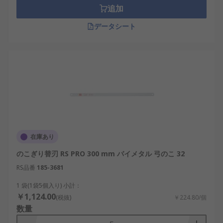
追加
メーカー
データシート
RSでは、RS PROをはじめ、日立、スタンレー、バ
ーコ、irwin、トラスコ中山など一流メーカのハン
ドソー替刃・バンドソー替刃・のこぎり替刃を豊富
に取り揃えています。
在庫あり
のこぎり替刃 RS PRO 300 mm バイメタル 弓のこ 32
RS品番
185-3681
1 袋(1袋5個入り) 小計：
￥1,124.00
(税抜)
￥224.80/個
数量