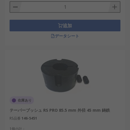
部品サイズに対応するようにさまざまなサイズが用
意されています。コンベアシステム、産業機械、自
動車機器など、信頼性と効率の高い動力伝達が重要
な産業用途で広く使用されています。テーパーロッ
追加
クブッシュの主な利点は、取り付けが簡単、正確な
データシート
アライメント、高トルク負荷に対応する機能がある
ことです。
在庫あり
テーパーブッシュ RS PRO 85.5 mm 外径 45 mm 鋳鉄
RS品番
146-5451
1個小計：