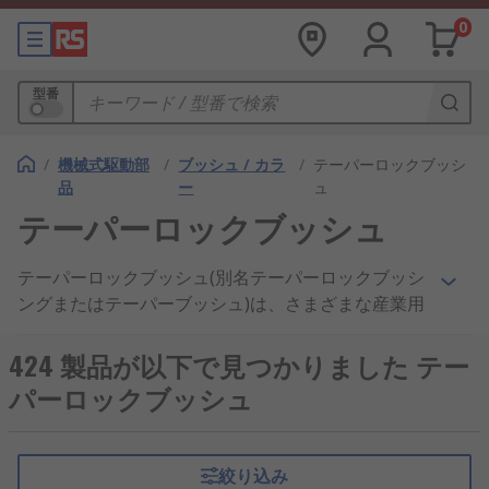
0
型番
/
機械式駆動部
/
ブッシュ / カラ
/
テーパーロックブッシ
品
ー
ュ
テーパーロックブッシュ
テーパーロックブッシュ(別名テーパーロックブッシ
ングまたはテーパーブッシュ)は、さまざまな産業用
途で滑車、スプロケット、ギアなどの回転部品をシ
ャフトに固定するために使用される機械部品です。
424 製品が以下で見つかりました テー
これらは、シャフトと取り付けた部品との間に確実
パーロックブッシュ
な同心の接続を提供します。テーパーロックブッシ
ュは、シャフトと取り付け部品の間でトルクと回転
を伝達するために一般的に使用されます。
絞り込み