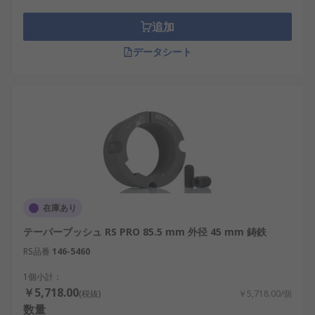
に圧縮され、しっかりと確実に固定されま
す。これにより、ブッシュはシャフトの所定
追加
の位置にロックされます。
データシート
取り付け部品：
テーパーロックブッシュをシ
ャフトに取り付けると、回転部品(滑車、スプ
ロケット、ギアなど)をブッシュの上に配置さ
れます。通常、この部品は、ブッシュのテー
パーに正確に適合するかん合テーパーを備え
ています。
最終ロック：
テーパーロックブッシュのロッ
クねじまたはボルトを締め付けると、ブッシ
ュは径方向に広がり、シャフト、ブッシュ、
在庫あり
および取り付けられた部品に強固で安全な接
テーパーブッシュ RS PRO 85.5 mm 外径 45 mm 鋳鉄
続が生まれます。これにより、取り付けられ
RS品番
146-5460
た部品がシャフトと共に回転し、トルクとパ
ワーを効果的に伝達します。
1個小計：
￥5,718.00
(税抜)
￥5,718.00/個
テーパーロックブッシュには、異なるシャフト径や
数量