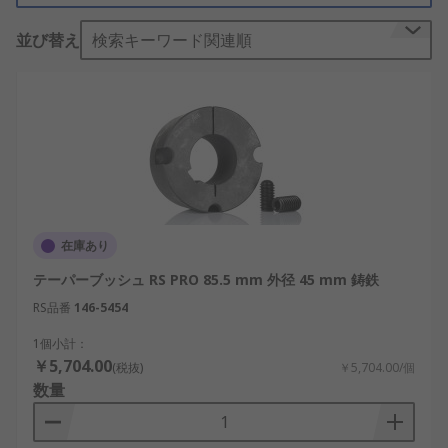
テーパーロックブッシュの仕組み：
並び替え
検索キーワード関連順
テーパーデザイン：
テーパーロックブッシュ
は、シャフトのテーパーと一致するテーパー
ボアを備えています。ブッシュの内面は円錐
形で、シャフトの対応する円錐部分にフィッ
トします。
キーレスロック：
テーパーロックブッシュ
は、従来、回転部品をシャフトに固定するた
めに使用されていたキー、キー溝、止めねじ
在庫あり
が不要になります。このキーレス設計によ
テーパーブッシュ RS PRO 85.5 mm 外径 45 mm 鋳鉄
り、取り付けを簡素化し、バックラッシュや
RS品番
部品のミスアライメントのリスクを低減しま
146-5454
す。
1個小計：
￥5,704.00
取り付けプロセス：
テーパーロックブッシュ
(税抜)
￥5,704.00/個
数量
を取り付けるには、シャフトのテーパー端に
スライドさせます。ブッシュのロックねじや
ボルトを締め付けると、シャフトのテーパー