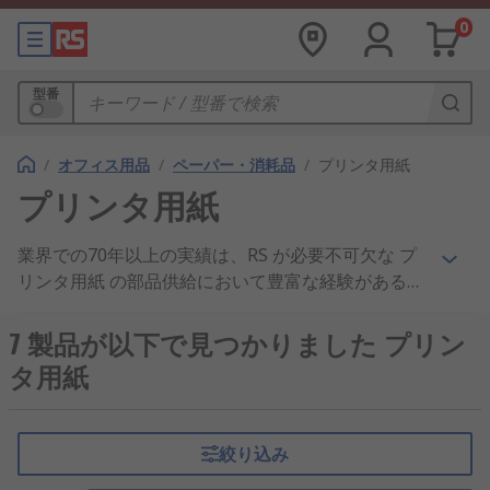
0
型番
/
オフィス用品
/
ペーパー・消耗品
/
プリンタ用紙
プリンタ用紙
業界での70年以上の実績は、RS が必要不可欠な プ
リンタ用紙 の部品供給において豊富な経験があるこ
とを示しています。世界のエンジニアをサポートす
るため、160以上の国のお客様に プリンタ用紙 およ
7 製品が以下で見つかりました プリン
び プリンタ/印刷用品 製品を出荷、 オールインワン
タ用紙
プリンタ または トナー において、製品品質と優れ
たカスタマーサービスはお客様から信頼を頂いてお
ります。 IT、テスト、安全機器 のヨーロッパ随一
絞り込み
のディストリビュータとして、当社の プリンタ用紙