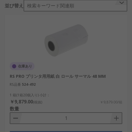
全製品は、業界でも評判のサプライヤより調達、あ
並び替え
検索キーワード関連順
るいは当社のRSブランド品はRSにより直接製造され
ています。当社にとって、お客様に満足していただ
くことが最も大切なことであり、可能な限り、プリ
ンタ用紙 のご注文は翌日、確実にお届けいたしま
す。 RS は、多様なプリンタ用紙 の電子・工業製品
の IT、テスト、安全機器 において、より幅広い選
択肢をご用意しています RS はB2B企業のための高
水準の基準に適合しています。つまり、Premier
Rolls あるいは RS のどちらであっても、プリンタ用
在庫あり
紙 製品は高い品質基準にあることを保証します
RS PRO プリンタ用用紙 白 ロール サーマル 48 MM
RS品番
524-492
1 箱(1箱20個入り) 小計：
￥9,879.00
(税抜)
￥9,879.00/箱
数量