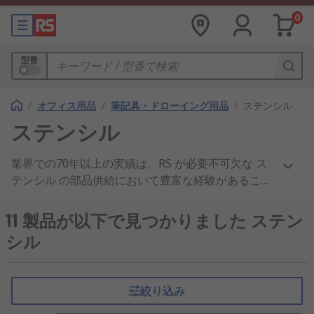
0
型番
/
オフィス用品
/
筆記具・ドローイング用品
/
ステンシル
ステンシル
業界での70年以上の実績は、RS が必要不可欠な ス
テンシル の部品供給において豊富な経験があること
を示しています。世界のエンジニアをサポートする
ため、160以上の国のお客様に ステンシル および
11 製品が以下で見つかりました ステン
筆記用品/マーカー 製品を出荷、 大工作業用ペンシ
シル
ル または 透明性マーカー において、製品品質と優
れたカスタマーサービスはお客様から信頼を頂いて
おります。 AT Brown 製品を追跡する必要がありま
絞り込み
すか？ RS 製造のアイテムの大量注文を受けてくれ