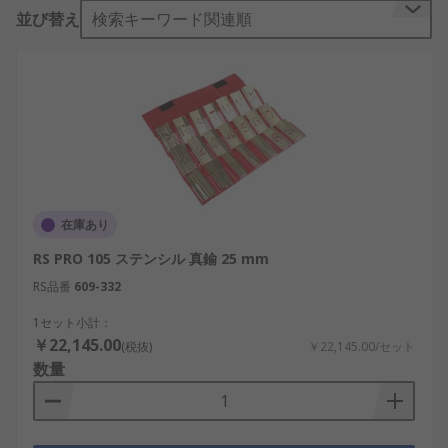
るところが見つかりませんか？ ステンシル の部
並び替え
検索キーワード関連順
品、スペア部品、 付属品で、即日出荷の145,000以
上の製品を簡単に追跡、 100,000以上の製品にオン
ラインでアクセス可能です。当社でオンライン購入
されると、ウェブサイトはステップごとに支援しガ
イドするようデザインされていることがお分かりに
なるでしょう。 ステンシル 以外にも、IT、テス
ト、安全機器 からさらに別の製品を注文できます。
IT、テスト、安全機器 製品の RS には、 オフィス用
品 および オフィス用品 が含まれており、迅速で効
在庫あり
率的な出荷が可能です 当社とお取引のあるお客様に
RS PRO 105 ステンシル 真鍮 25 mm
は、ステンシル の在庫のアイテムを、翌日8,000円
以上無料で出荷致します。ステンシル 製品は最高品
RS品番
609-332
質と安全性の基準を満たしています。オンラインで
1セット小計：
の購入前に100パーセント安心して頂けるようにし
￥22,145.00
(税抜)
￥22,145.00/セット
ております3万円以上大量に購入される場合、お客
数量
様の予算に合わせた価格を柔軟に設定させて頂きま
す