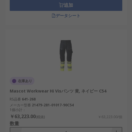
顧客満足度をビジネスの最前線に置く 当社は、
追加
1936年に設立され、お客様にPPE作業服をお届けす
データシート
るための比類のない専門知識を備えています。ま
た、世界中のエンジニアの皆様をサポートし、 160
を超える国でお客様に工具をお届けしており、 当社
の製品の品質と優れたカスタマーサービスは、お客
様の信頼を得ています。
在庫あり
Mascot Workwear Hi Visパンツ 黄, ネイビー C54
RS品番
641-268
メーカー型番
21479-281-01017-90C54
1個小計：
￥63,223.00
(税抜)
￥63,223.00/個
数量