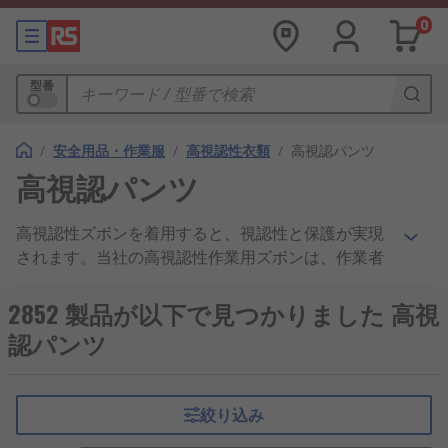
0
型番
/
安全用品・作業服
/
高視認性衣類
/
高視認パンツ
高視認パンツ
高視認性ズボンを着用すると、視認性と保護が実現
されます。当社の高視認性作業用ズボンは、作業者
を保護し、 視認されやすくして、 安全性が保たれ
るように設計されています。耐久性、 耐摩耗性、
2852 製品が以下で見つかりました 高視
防水性の素材を使用しているため、快適に着用でき
認パンツ
る衣類となっており、完全に洗濯できます。当社で
は、防風、防水で、多機能収納、 膝パッドポケッ
ト、 その他を備えた、さまざまなデザインの革新的
絞り込み
なズボンを取り揃えています。当社の製品の主要ブ