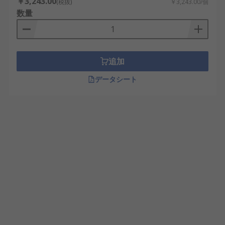
￥3,243.00
(税抜)
￥3,243.00/個
数量
追加
データシート