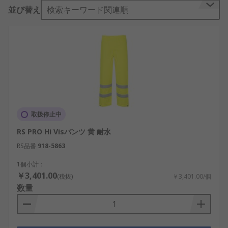
ランドには、Delta Plus、 Dickies、 Helly
並び替え
検索キーワード関連順
Hansen、 Muzelle Dulac、RS Proなどがありま
す。
h3高視認性ズボンの特長/h3
高視認性ズボンは、高速道路や交通などの危険性の
高い環境で作業する場合に、着用者が認識されやす
く、何重にも保護するように設計されています。視
認性が高いことに加え、 PUコーティングと密な縫
取扱停止中
い目で風雨に強く、湿気を防ぎます。高視認性ズボ
ンは、高視認性作業服向けのEN471規格にほぼ準拠
RS PRO Hi Visパンツ 黄 耐水
した高い水準で製造されています。
RS品番
918-5863
h3考慮すべき選択肢/h3ulli男性用と男女共用/liliメ
1個小計：
￥3,401.00
ートル系及び インチ系のサイズ/liliイエロー又はオ
(税抜)
￥3,401.00/個
数量
レンジの高視認性基本色/li/ulh3用途/h3ulli産業用
途、 建設現場、 倉庫/li/ulh3RSの高視認性ズボンを
お勧めする理由/h3