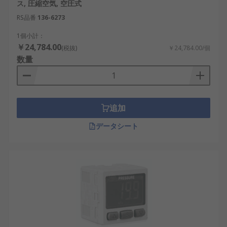
す。これは、油圧及び処理産業の監視及び制御タス
ス, 圧縮空気, 空圧式
クに不可欠な装置と見なされています。このタイプ
RS品番
136-6273
のスイッチは、真空状態の変化を感知し、設定ポイ
1個小計：
ントに達すると電気回路を開閉します。
￥24,784.00
(税抜)
￥24,784.00/個
数量
追加
データシート