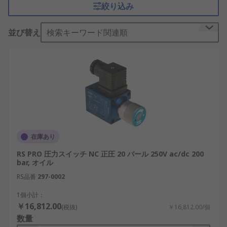
絞り込み
途で使用され、 最適な条件を維持します。
真空スイッチは、2つの空間の間の真空の流れを制
並び替え
検索キーワード関連順
御し、 必要な場所に常に真空が存在するようにしま
す。真空スイッチは、負圧、 電子機械式圧力、 相
対圧力、 及び複合圧力など、さまざまな種類の圧力
下で動作します。お使いのシステムに必要な動作条
件によって、最適なスイッチの選択が決まります。
真空圧力スイッチは、真空中の圧力変化を検出する
ように設計されています。設定ポイントをあらかじ
在庫あり
め設定し、 この数に達した場合や超えた場合は、
バキュームスイッチは電気接続を開閉します。
RS PRO 圧力スイッチ NC 正圧 20 バール 250V ac/dc 200
bar, オイル
圧力スイッチ・真空スイッ
RS品番
297-0002
チの種類
1個小計：
￥16,812.00
(税抜)
￥16,812.00/個
数量
これらのスイッチは、 負圧、 電気機械式圧力、 相