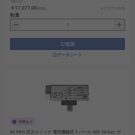
1個小計：
コンパクト圧力
￥17,077.00
(税抜)
￥17,077.00/個
コンパウンド圧力
数量
デジタル油圧スイッチの用途
デジタル油圧スイッチ
は、加圧液体が含まれるシス
追加
テムにおける自動監視製品として使用します。製造
業ではこれをフィードバック装置として使用し、液
データシート
圧の急激な上昇や低下を検知しています。一般的に
最新のディスプレイが装備されたモバイル産業機器
で使用されており、 油圧が数値として表示され、エ
ンジン圧力レベルが特定のポイントを超えた場合に
アラームが作動します。
圧力スイッチ・真空スイッチの用
途:
在庫あり
真空スイッチは、さまざまな産業環境で使用できま
RS PRO 圧力スイッチ 電気機械式 1 バール 30V 16 bar, ガ