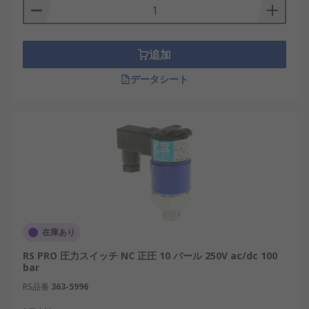
対圧力、複合圧力などさまざまな圧力下で動作しま
す。これは、スイッチが作動する条件によって決ま
り、 スイッチの選択に影響します。また、これらの
追加
スイッチにはさまざまな種類の接続、 最大圧力と最
小圧力の設定、 電圧降下があります。
データシート
デジタル油圧スイッチは、液圧レベルを追跡する応
答装置として使用される圧力センサです。定められ
た液圧に達すると、電気接点が閉じます。これらの
スイッチは、圧力が上昇したとき、 あるいは低下し
た場合に回路をつなぐように設計されています。
RSでは、次のようなさまざまな圧力スイッチ・真空
スイッチの種類を用意しています。
在庫あり
相対圧力
RS PRO 圧力スイッチ NC 正圧 10 バール 250V ac/dc 100
bar
電気機械式
RS品番
363-5996
正圧