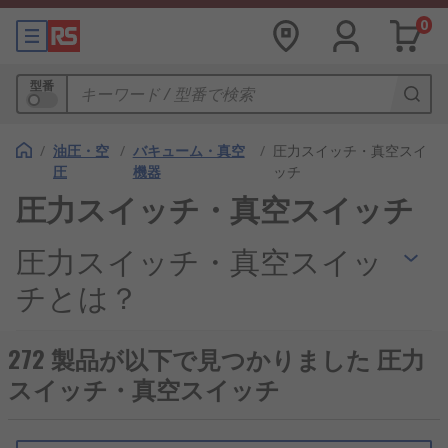
0
型番
/
油圧・空
/
バキューム・真空
/
圧力スイッチ・真空スイ
圧
機器
ッチ
圧力スイッチ・真空スイッチ
圧力スイッチ・真空スイッ
チとは？
真空スイッチは、空圧システムで、圧力又は真空が
272 製品が以下で見つかりました 圧力
ある場所から別の場所に流れるようにするために使
スイッチ・真空スイッチ
用される電子機器又は機械装置で、 システム全体の
安定性を確保します。これらのスイッチは、圧力制
御及び安全インターロック機能を使用する多くの用