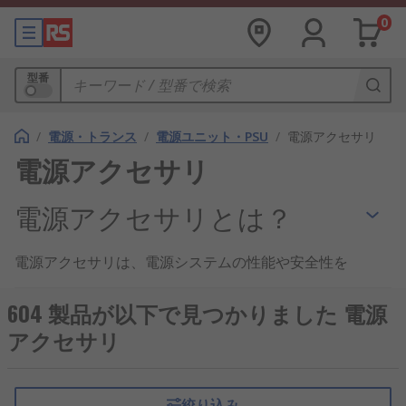
0
型番
/
電源・トランス
/
電源ユニット・PSU
/
電源アクセサリ
電源アクセサリ
電源アクセサリとは？
電源アクセサリは、電源システムの性能や安全性を
向上させるために使用される補助部品の総称です。
これには、電源の接続を安定させるコネクタやフィ
604 製品が以下で見つかりました 電源
ルタ、設置の利便性を向上させる取付金具、保護を
アクセサリ
目的としたカバーなどが含まれます。産業用、商業
用、自動車、バイク、IoT機器など、幅広い分野で
活用されています。
絞り込み