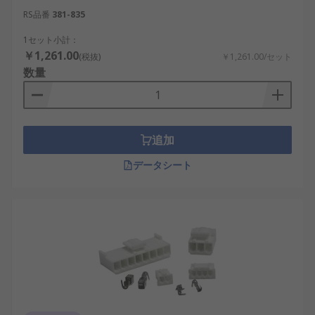
互換性の確保
：標準化されたコネクタやモジ
RS品番
381-835
ュールを使用することで、多様な機器との互
1セット小計：
換性を向上
￥1,261.00
(税抜)
￥1,261.00/セット
数量
デメリットとしては、
追加コスト
：高品質なアクセサリは価格が高
くなることがある。
追加
設置スペースの確保
：一部のアクセサリは追
加のスペースを必要とする。
データシート
電源アクセサリの選び方
適切な電源アクセサリを選択するためには、以下の
要素を考慮する必要があります。
使用環境
：屋外用か屋内用かを確認し、防
塵・防水仕様の有無をチェック