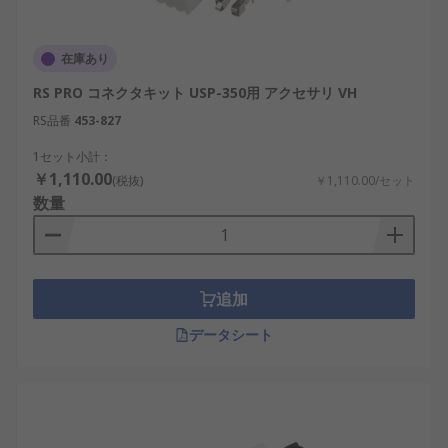
再生可能エネルギー
：太陽光発電や風力発電
の電力変換システムに組み込まれる。
在庫あり
自動車およびバイク
：自動車やバイク向けの
RS PRO コネクタキット USP-350用 アクセサリ VH
電源アクセサリが電装品の安定稼働を支え
RS品番
453-827
る。
IoTデバイス
：スマートホームや遠隔監視シス
1セット小計：
￥1,110.00
テムに電源管理を提供
(税抜)
￥1,110.00/セット
数量
半導体製造
：電源ラインフィルタがクリーン
な電力供給を保証
電源アクセサリメーカー
追加
データシート
さまざまなメーカーが高品質な電源アクセサリを提
供しています。
RS PRO：産業用電源アクセサリを幅広く展開
するブランド