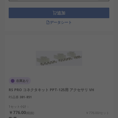
します。例えば、電源ラインフィルタを使用するこ
とで、電磁干渉（EMI）を抑え、電子機器の誤動作
追加
を防ぐことができます。これは、半導体製造やAI機
器など、精密な電圧管理が求められる分野で特に重
データシート
要です。
電源アクセサリの種類
電源アクセサリには、用途に応じてさまざまな種類
があります。
電源コネクタ
：電源と機器を接続するための
部品で、産業用機械や家庭用電子機器に広く
在庫あり
使用される。
RS PRO コネクタキット PPT-125用 アクセサリ VH
電源コードカバー
：電源ケーブルを保護し、
RS品番
381-851
摩耗や破損を防ぐ役割を果たす。
1セット小計：
DINレール取付金具
：制御盤や配電盤に電源
￥776.00
(税抜)
￥776.00/セット
ユニットを固定するための部品で、工場や通