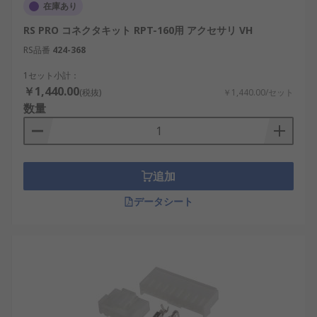
対応電圧と電流
：接続する機器の電圧と電流
在庫あり
に適合するアクセサリを選択
RS PRO コネクタキット RPT-160用 アクセサリ VH
耐久性
：自動車やバイク向けのアクセサリは
RS品番
424-368
振動や温度変化に耐えられる設計が必要
1セット小計：
設置方法
：DINレール取付金具など、設置ス
￥1,440.00
(税抜)
￥1,440.00/セット
ペースに適したタイプを選ぶ。
数量
安全規格
：UL規格やCE認証などの安全基準に
適合しているか確認
互換性
：既存の電源システムとの適合性を考
慮。
追加
データシート
電源アクセサリの用途
電源アクセサリは、産業、商業、ホビー用途など、
さまざまな分野で使用されています。
産業オートメーション
：制御盤や工場の電力
管理に使用