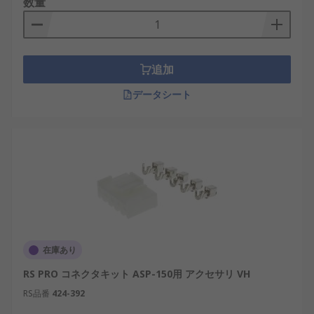
数量
信設備で活用される。
電源モジュール
：入力電圧を安定した電圧に
変換する装置で、再生可能エネルギーシステ
ムや産業機器に使用される。
追加
電源ラインフィルタ
：高周波ノイズを除去
データシート
し、電子機器の安定性を向上させる。
ヒューズホルダー
：ヒューズを安全に設置
し、過電流が発生した際に機器を保護する。
電圧レギュレーター
：電圧の変動を抑え、機
器の動作を安定させる。
バッテリーホルダー
：充電池や乾電池を確実
に固定し、電力供給を安定させる。
電源分配ユニット
：一つの電源から複数の機
在庫あり
器に電力を分配する。
RS PRO コネクタキット ASP-150用 アクセサリ VH
LEDドライバ
：LED照明向けに最適化された電
RS品番
424-392
源管理アクセサリ