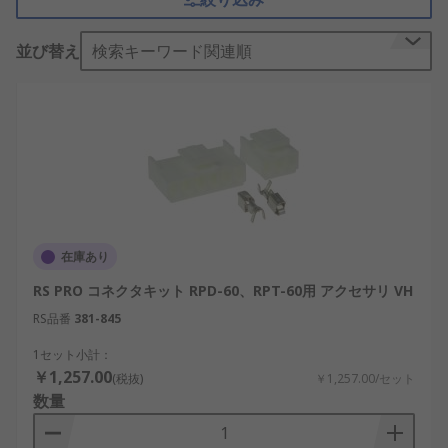
電源アクセサリの仕組み
並び替え
検索キーワード関連順
電源アクセサリは、電気の供給や管理を最適化する
ために機能します。例えば、電源コネクタは確実な
接続を提供し、電源ラインフィルタはノイズを除去
して安定した電流を確保します。また、DINレール
取付金具は機器の設置を簡単にし、電源モジュール
は電圧変換や分配を行います。
電源アクセサリの重要な役割の一つは、安全性の向
在庫あり
上です。電源コードカバーはコードの摩耗を防ぎ、
RS PRO コネクタキット RPD-60、RPT-60用 アクセサリ VH
ショートや断線のリスクを低減します。特に、日本
の工場や物流施設では、耐久性と安全性の高いアク
RS品番
381-845
セサリが求められています。また、自動車やバイク
1セット小計：
向けの電源アクセサリは、振動や温度変化に対応す
￥1,257.00
(税抜)
￥1,257.00/セット
る耐久性を備えています。
数量
さらに、電源アクセサリはエネルギー効率にも貢献