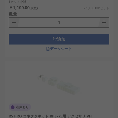
1セット小計：
電源アクセサリの利点
￥1,100.00
(税抜)
￥1,100.00/セット
数量
電源アクセサリを使用することで、電力管理の効率
化や安全性の向上が図れます。
安全性の向上
：過電流やショートを防ぐため
追加
のアクセサリを使用することで、機器の故障
データシート
リスクが低減される。
耐久性の向上
：自動車やバイク向けの電源ア
クセサリは耐振動設計が施され、過酷な環境
でも使用可能
省エネルギー
：電源モジュールや電源ライン
フィルタを使用することで、電力の無駄を削
減し、エネルギー効率を向上
設置の簡便性
：DINレール取付金具やコネク
タを活用することで、工場や制御盤の配線作
在庫あり
業を簡単にできる。
RS PRO コネクタキット RPS-75用 アクセサリ VH