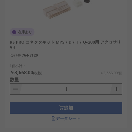
TDKラムダ：日本の大手電源メーカーで、電
源モジュールやフィルタを製造
Siemens：産業オートメーション向けの電源
管理製品を提供
在庫あり
APC：UPSや電源保護アクセサリで知られるグ
RS PRO コネクタキット MPS / D / T / Q-200用 アクセサリ
ローバルブランド
VH
Phoenix Contact：DINレールアクセサリや電
RS品番
764-7120
源コネクタの専門メーカー
1個小計：
オムロン：日本の電源制御技術のリーダーで
￥3,668.00
(税抜)
￥3,668.00/個
あり、電源リレーや保護機器を開発
数量
電源アクセサリは、安全性、耐久性、省エネルギー
性を向上させる重要な部品です。適切なアクセサリ
を選ぶことで、電源管理の最適化が図れ、さまざま
追加
な産業や技術分野での応用が可能になります。
データシート
電源アクセサリ用RSコンポーネン