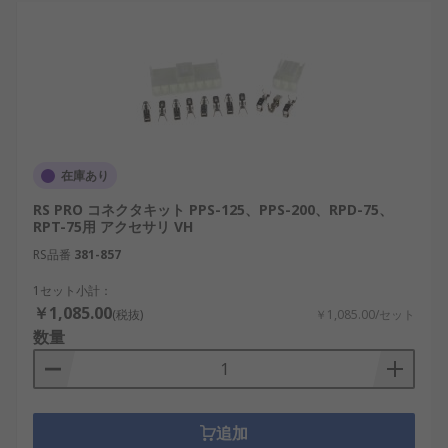
トのご紹介
RS は、日本全国で使用されている電源アクセサリ
のサプライヤー、販売店、製造元として世界的に認
知されています。当社の製品は、日本の最高水準の
性能と信頼性を満たすように設計されています。さ
らに、産業用から革新的なプロジェクトまで、さま
ざまな用途に対応する幅広い電源コネクタや電源コ
在庫あり
ードカバーを卸売価格で提供しています。電源アク
RS PRO コネクタキット PPS-125、PPS-200、RPD-75、
セサリを選択する際、RSはおすすめ品と交換部品を
RPT-75用 アクセサリ VH
低価格で提供します。配送サービスと料金の詳細に
RS品番
381-857
ついては、
配送ページ
をご覧ください。
1セット小計：
￥1,085.00
(税抜)
￥1,085.00/セット
数量
追加