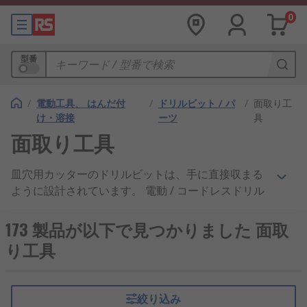
0
型番
/
電動工具、 はんだ付
/
ドリルビット / パ
/
面取り工
け・溶接
ーツ
具
面取り工具
皿穴用カッターのドリルビットは、手に直接収まる
ように設計されています。 電動 / コードレスドリル
ドライバアタッチメントで、六角または円形シャン
クを備えています。 皿穴カッターは、パイロット穴
173 製品が以下で見つかりました 面取
のリムの周囲に面取りをし、皿穴ねじの頭を平らに
り工具
SIT できるようにします。 また、皿穴カッターを使
用して、穴開けやタッピング操作からバリを除去す
ることもできます。
絞り込み