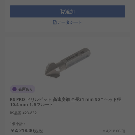
の小さな穴での使用に最適です。 面取りおよ
追加
びバリ取り これは、機械での使用、および高
速で動作する場合の軽量ポータブル作業向け
データシート
に設計されています。
3 回溝付き：バッテリがなく高性能を発揮する
ように設計されており、主に低速のポータブ
ル用途で使用されます。 このカウンターシン
クの設計は、良好なセンタリング能力を備え
ています。
4 つの溝付き：これらは優れたラジアルリリー
フを備えています
在庫あり
5 溝型：頑丈な設計で、溝の数が異状なため、
溝が割れにくくなっています
RS PRO ドリルビット 高速度鋼 全長31 mm 90 ° ヘッド径
10.4 mm 1, 5フルート
6 つの溝付き：すばやくせん断切断するのに最
RS品番
423-832
適です
1個小計：
これらの皿穴カッタードリルビットは HSS （高速度
￥4,218.00
(税抜)
￥4,218.00/個