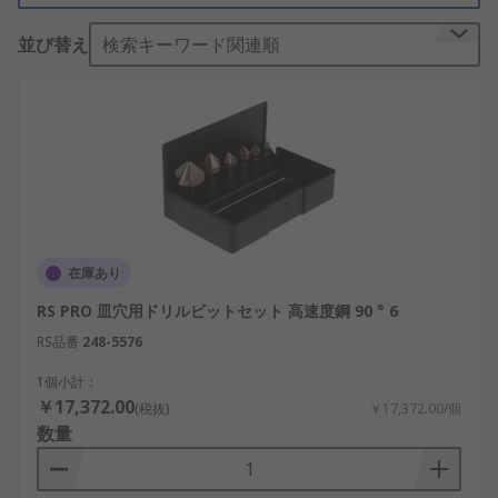
皿穴カッターのタイプ
並び替え
検索キーワード関連順
クロスホール皿穴カッター：コーンの側面に
穴があいていて、これが切れ刃になります。
この皿穴カッターは、バリ取りに適していま
す。また、木材やプラスチックなどの柔らか
い材料に使用して、皿穴を作成することもで
きます。 この皿穴カッターの設計には、機械
的振動や「チャター」がなく、中心に留まる
こともできます。
在庫あり
溝付き皿穴カッター：ブレードが溝付きで、
RS PRO 皿穴用ドリルビットセット 高速度鋼 90 ° 6
皿頭ねじに適した座面を形成します。 6 種類
RS品番
248-5576
の切断角度に対応した皿穴カッターが用意さ
れていますが、最も一般的なものは 82 ° およ
1個小計：
び 90 ° です。 皿座ぐりカッターの溝の数もさ
￥17,372.00
(税抜)
￥17,372.00/個
まざまです。
数量
シングル溝付き：マルチ溝付きよりもチャタ
リングや機械的振動が少なく、汎用面取り用