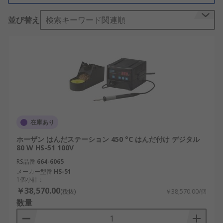
ンド、はんだ付け用チップクリーナーなどの付属品
並び替え
検索キーワード関連順
が含まれることもあります。
特長
ステーション型はんだごては、優れた熱回復特性、
精密な温調機能などによって高い品質のはんだ作業
を行うことができます。
用途
在庫あり
ホーザン はんだステーション 450 °C はんだ付け デジタル
大型または大量の電子部品組立ての作業に使用され
80 W HS-51 100V
ています。プラスチック溶着（プラスチック製の部
RS品番
664-6065
品を接合部で溶かし、別のはんだ材料を使用しな
メーカー型番
HS-51
い）や、木材に焼き絵のような装飾を施す用途にも
1個小計：
使われています。
￥38,570.00
(税抜)
￥38,570.00/個
数量