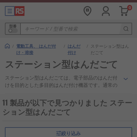
0
型番
/
電動工具、 はんだ付
/
はんだ
/
ステーション型はん
け・溶接
付け
だごて
ステーション型はんだごて
ステーション型はんだごては、電子部品のはんだ付
けを目的とした多目的はんだ付け機器です。通常の
はんだごてでは難しいはんだ処理に使われます。
11 製品が以下で見つかりました ステー
構造
ション型はんだごて
この機器は、制御装置（温度調整）、表示手段、変
圧器などを含む本体に接続された1つまたは複数の
絞り込み
ツールで構成されています。また、ホルダーやスタ