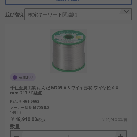
はんだの種類
並び替え
検索キーワード関連順
鉛フリーはんだは、環境への影響を考慮するときに
重要です。以前はんだには鉛が含まれていました
が、現在では環境にやさしい鉛フリーはんだが広く
使用されています。鉛フリーはんだは、特に電子機
器において一般的です。
低融点はんだは、低温で溶けるはんだで、感熱部品
など高温で損傷を受ける可能性のある部品に適して
います。このはんだは低い融点で溶け、部品に対す
在庫あり
る熱の影響を最小限に抑えます。共晶はんだは、特
千住金属工業 はんだ M705 0.8 ワイヤ形状 ワイヤ径 0.8
に均一な結合が必要な場合に役立ちます。共晶はん
mm 217 °C融点
だは異なる成分が均一に混合され、均質な結果を提
RS品番
464-5663
供します。
メーカー型番
M705 0.8
1個小計：
はんだ鉛は、伝統的な鉛入りはんだで、一部の用途
￥49,910.00
(税抜)
￥49,910.00/個
には現在でも使用されています。低温はんだは、低
数量
い融点を持つはんだで、感熱部品などの結合に適し