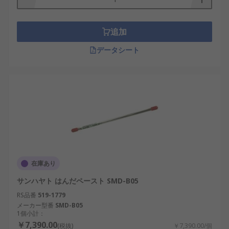
ています。糸はんだは、細い線状のはんだで、微細
な作業に使用されます。高温はんだは、高温での安
定性が求められる用途に適しています。
追加
はんだ融点
データシート
はんだ融点は、はんだが溶ける温度を指します。用
途に応じて異なる融点が必要であり、適切な融点の
はんだを選択することが重要です。低温のはんだ
は、感熱部品など高温に敏感な部品の結合に適して
います。逆に、高温はんだは主に金属の結合に使用
されます。
鉛融点は、鉛を含むはんだの融点を指します。鉛入
在庫あり
りはんだは、一部の用途において依然として重要で
サンハヤト はんだペースト SMD-B05
すが、現在は環境規制の影響を受け、あまり使われ
RS品番
519-1779
ていません。
メーカー型番
SMD-B05
1個小計：
適切なはんだの選択は、製造プロセスや修理作業の
￥7,390.00
(税抜)
￥7,390.00/個