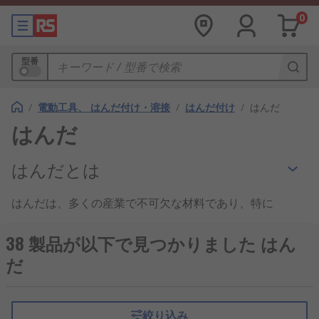
0
型番
/
電動工具、 はんだ付け・溶接
/
はんだ付け
/
はんだ
はんだ
はんだとは
はんだは、多くの産業で不可欠な材料であり、特に
電子機器の製造、修理、金属加工、電子工作におい
て広く使用されています。はんだは、異なる特性と
38 製品が以下で見つかりました はん
用途に応じてさまざまな種類が提供されており、そ
だ
れぞれの特性と適用分野について理解することが重
要です。
絞り込み