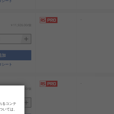
タシート
-
￥11,926.00/個
追加
タシート
-
￥4,596.00/個
れるコンテ
については、