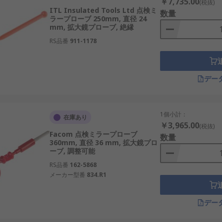
￥7,735.00
(税抜)
ITL Insulated Tools Ltd 点検ミ
数量
ラープローブ 250mm, 直径 24
mm, 拡大鏡プローブ, 絶縁
RS品番
911-1178
デー
1個小計：
在庫あり
￥3,965.00
(税抜)
Facom 点検ミラープローブ
数量
360mm, 直径 36 mm, 拡大鏡プロ
ーブ, 調整可能
RS品番
162-5868
メーカー型番
834.R1
デー