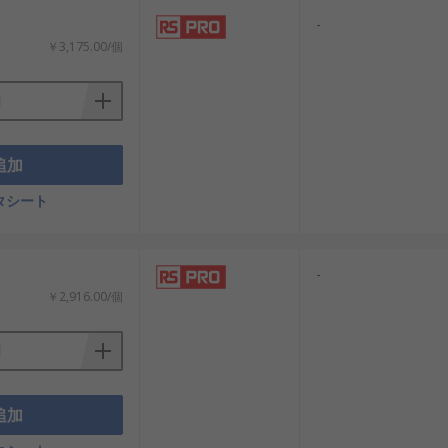
-
￥3,175.00/個
追加
タシート
-
￥2,916.00/個
追加