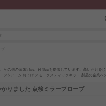
ーブ
部品、その他の電気部品、付属品を提供しています。高い評判を
ース&アーム および スモークスティックキット 製品の企業
すか？ CK 製造のアイテムの大量注文を受けてくれるところが見
上の製品を簡単に追跡、 100,000以上の製品にオンラインでア
見つかりました 点検ミラープローブ
うデザインされていることがお分かりになるでしょう。 当社
で出荷致します。点検ミラープローブ 製品は最高品質と安全性
す3万円以上大量に購入される場合、お客様の予算に合わせた価