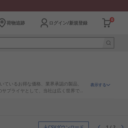
0
荷物追跡
ログイン/新規登録
頂いているお得な価格、業界承認の製品、
表示する
へのサプライヤとして、当社は広く世界で知
つかりませんか？ 点検ミラープローブ の部
クセス可能です。当社でオンライン購入される
とお取引のあるお客様には、点検ミラープ
の基準を満たしています。オンラインでの購
格を柔軟に設定させて頂きます。 RS
CSVダウンロード
1
/
2