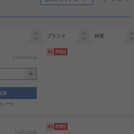
います
ブランド
特長
-
￥10,666.00/個
追加
タシート
-
￥2,310.00/個