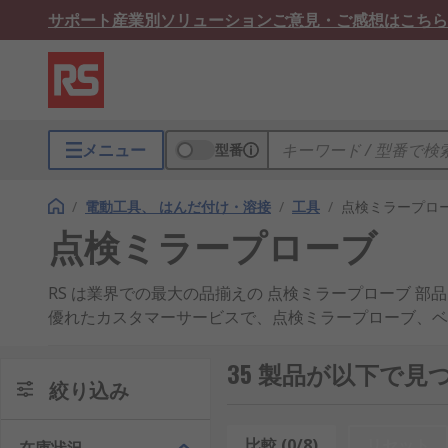
サポート
産業別ソリューション
ご意見・ご感想はこちら
メニュー
型番
/
電動工具、 はんだ付け・溶接
/
工具
/
点検ミラープロ
点検ミラープローブ
RS は業界での最大の品揃えの 点検ミラープローブ 
優れたカスタマーサービスで、点検ミラープローブ、ベ
られています。 Bahco 製品を追跡する必要がありま
品、スペア部品、 付属品で、即日出荷の145,000以
35 製品が以下で
絞り込み
と、ウェブサイトはステップごとに支援しガイドするよ
ローブ の在庫のアイテムを、翌日8,000円以上無料
入前に100パーセント安心して頂けるようにしておりま
比較 (0/8)
リセット