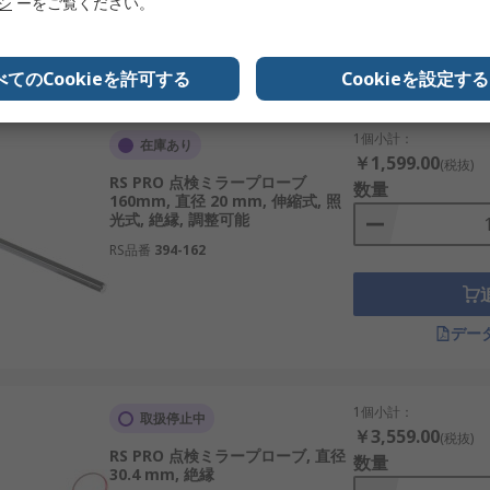
リシ
ーをご覧ください。
デー
べてのCookieを許可する
Cookieを設定する
1個小計：
在庫あり
￥1,599.00
(税抜)
RS PRO 点検ミラープローブ
数量
160mm, 直径 20 mm, 伸縮式, 照
光式, 絶縁, 調整可能
RS品番
394-162
デー
1個小計：
取扱停止中
￥3,559.00
(税抜)
RS PRO 点検ミラープローブ, 直径
数量
30.4 mm, 絶縁