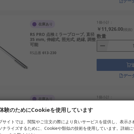
デー
1個小計：
在庫あり
￥11,926.00
(税抜)
RS PRO 点検ミラープローブ, 直径
数量
35 mm, 伸縮式, 照光式, 絶縁, 調整
可能
RS品番
613-230
デー
1個小計：
在庫あり
￥4,596.00
(税抜)
体験のためにCookieを使用しています
RS PRO 点検ミラープローブ
数量
285mm, 直径 30 mm, 調整可能
ブサイトでは、閲覧やご注文の際により良いサービスを提供し、表示さ
RS品番
342-9347
ソナライズするために、Cookieや類似の技術を使用しています。詳細