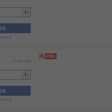
追加
タシート
-
￥1,969.00/個
追加
タシート