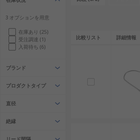
在庫状況
は、多様な点検ミラープローブ の電子・工業製品の I
3 オプションを用意
在庫あり (25)
比較リスト
詳細情報
受注調達 (1)
入荷待ち (6)
ブランド
プロダクトタイプ
直径
絶縁
リード間隔