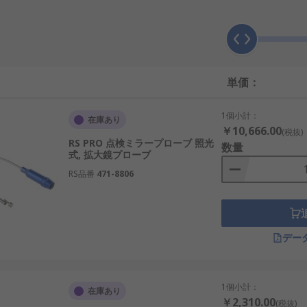
T、テスト、安全機器 において、より幅広い選択肢をご用意して
単価：
1個小計：
在庫あり
￥10,666.00
(税抜)
RS PRO 点検ミラープローブ 照光
数量
式, 拡大鏡プローブ
RS品番
471-8806
デー
1個小計：
在庫あり
￥2,310.00
(税抜)