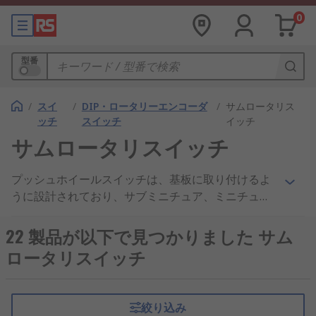
0
型番
/
スイ
/
DIP・ロータリーエンコーダ
/
サムロータリス
ッチ
スイッチ
イッチ
サムロータリスイッチ
プッシュホイールスイッチは、基板に取り付けるよ
うに設計されており、サブミニチュア、ミニチュ
ア、標準の3種類のサイズを用意しています。 この
タイプのスイッチは、回転するホイール又はボタン
22 製品が以下で見つかりました サム
によって操作され、複数の位置で停止できる回転す
ロータリスイッチ
るシャフトを作動させます。
絞り込み