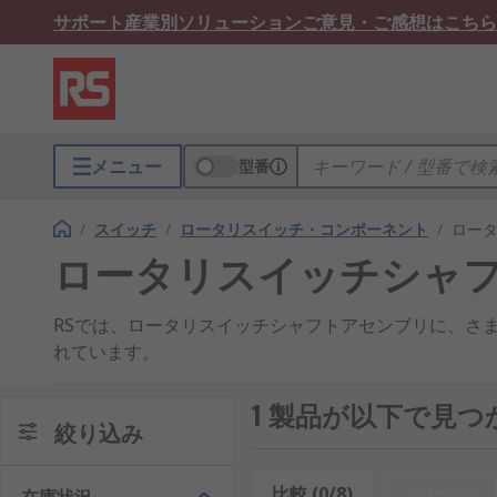
サポート
産業別ソリューション
ご意見・ご感想はこちら
メニュー
型番
/
スイッチ
/
ロータリスイッチ・コンポーネント
/
ロー
ロータリスイッチシャ
RSでは、ロータリスイッチシャフトアセンブリに、さ
れています。
1 製品が以下で見
絞り込み
比較 (0/8)
リセット