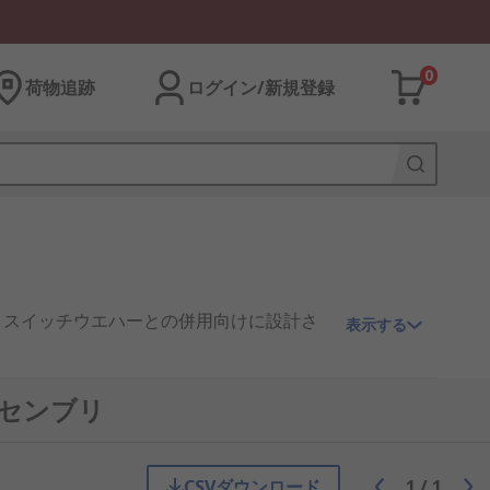
0
荷物追跡
ログイン/新規登録
リスイッチウエハーとの併用向けに設計さ
表示する
アセンブリ
CSVダウンロード
1
/
1