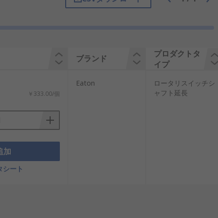
プロダクトタ
ブランド
イプ
Eaton
ロータリスイッチシ
ャフト延長
￥333.00/個
追加
タシート