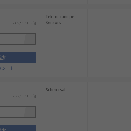
Telemecanique
-
アクチュエータの取付条件をあわせて確
Sensors
￥65,992.00/個
ントローラの出力、機械の制御電源、保守時の電源系
などがあります。停電時にロックを保持す
追加
タシート
トローラ、停止回路を含めたシステム全体で必
ーラント、水しぶき、清掃作業の有無に合わせて
Schmersal
-
￥77,162.00/個
アクチュエータ、ヒンジ式、ドア用アクチ
ロック原理、保持力、安全出力、販売単
追加