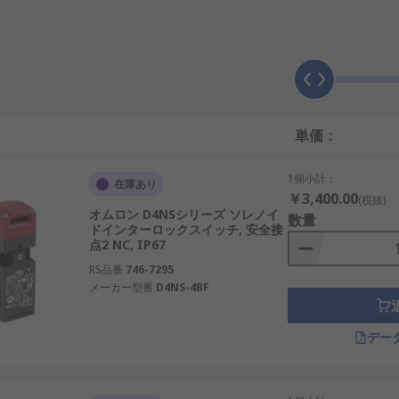
の仕組み
ける本体と、可動ガードや扉側に取り付けるアクチュエータを
扉の閉状態を検出します。そのうえで、ソレノイドがロックピ
単価：
す。通電時解除は、電源を加えたときに解除する方式です。停
ックやガードロックは、機械が停止するまで扉を開けさせない
1個小計：
在庫あり
￥3,400.00
(税抜)
オムロン D4NSシリーズ ソレノイ
数量
ックスイッチの違い
ドインターロックスイッチ, 安全接
点2 NC, IP67
スイッチの中でも、電気的に制御できるロック機構を備えたタ
RS品番
746-7295
ーを保持できます。そのため、危険な動作がすぐに止まらない
メーカー型番
D4NS-4BF
の開閉状態を検出して安全回路へ伝えることを主な役割としま
デー
チはインターロックスイッチの一種ですが、すべてのインター