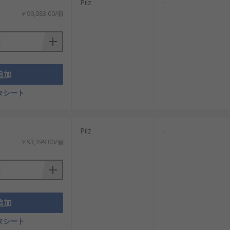
Pilz
-
￥99,083.00/個
あります。
制御信号によって必要なタイミングだけガ
追加
す。停電時にも扉を保持したい場合や、安
タシート
で、開閉状態とロック状態の両方を安全回
Pilz
-
￥93,399.00/個
やすいタイプです。扉の反力や機械的な負
きるタイプです。非常時の脱出や保守作業
ント、洗浄作業に配慮したタイプです。食品
追加
タシート