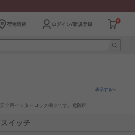
0
荷物追跡
ログイン/新規登録
表示する
安全用インターロック機器です。危険区
ク原理、保持力、安全出力、安全定格、
備などで使われています。停止時間、既存
クスイッチ