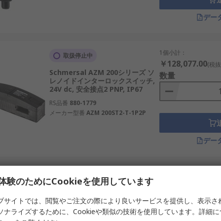
場では、既設設備への後付けや保守交換も多くあります。その
す。
デー
スイッチのメーカー
1個小計：
取扱停止中
る際は、ロック原理、保持力、アクチュエータの種類、安全出
￥128,077.00
(税抜
Schmersal AZM 200シリーズ ソ
なります。電磁ロックを含む機械安全部品は、単体の形状だけ
数量
レノイドインターロックスイッチ,
そのため、メーカーが示す配線例や適合条件の確認が重要です
24V dc, 安全接点2 PNP, IP67
RS品番
880-1779
ーとして知られ、安全スイッチ、センサー、リレー、制御盤部品を
メーカー型番
AZM 200ST2-T-1P2P
す。
ロック、セーフティセンサーで知られるメーカーです。ロック付き
デー
センサーや安全スイッチで知られるブランドです。機械扉、ガード、搬
1個小計：
お取り寄せ品
体験のためにCookieを使用しています
￥70,757.00
(税抜)
全コントローラで知られるメーカーです。安全スイッチと制御機
Schmersal AZM 170シリーズ ソ
数量
ブサイトでは、閲覧やご注文の際により良いサービスを提供し、表示さ
レノイドインターロックスイッチ,
トローラ、インターロック機器で知られるメーカーです。安全カ
ソナライズするために、Cookieや類似の技術を使用しています。詳細
24V ac/dc, 安全接点1, IP67