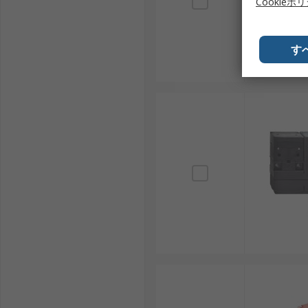
Cookieポ
Siemens：オートメーション、制御、機械安
ッチを選ぶ場合に比較されます。
す
ソレノイドインターロックスイッチは、扉の状態を確認
圧、ロック原理、安全定格、アクチュエータ、IP等級
選定しやすくなります。