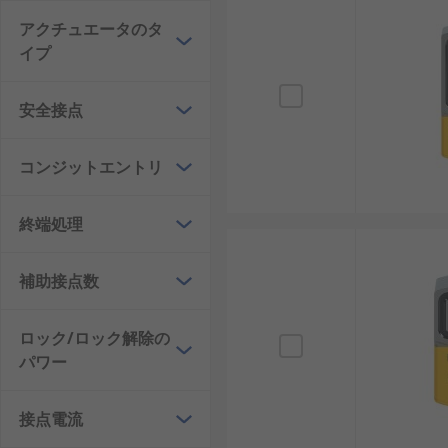
ソレノイドインターロック
アクチュエータのタ
イプ
ソレノイドインターロックスイッチには、ロック原理、
安全接点
通電時ロック式ソレノイドインターロックスイッ
ードロックをかけたい設備で検討されます。
コンジットエントリ
通電時解除式ソレノイドインターロックスイッチ
全状態を確認してから開放したい設備で使われま
終端処理
電磁ロックセーフティドアスイッチ
：扉の開閉監
路に取り込みたい場合に適しています。
補助接点数
高保持力ソレノイドインターロックスイッチ
：大
荷が大きい場合は、保持力の確認が重要です。
手動解除付きソレノイドインターロックスイッチ
ロック/ロック解除の
を考える設備で確認されます。
パワー
高保護等級ソレノイドインターロックスイッチ
：
機械や水を使う工程でも候補になります。
接点電流