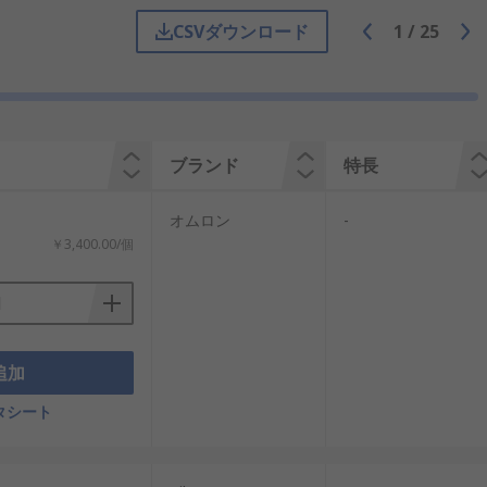
CSVダウンロード
1
/
25
組み合わせて使います。アクチュエータ
ンやラッチを動かし、扉を保持または解
ブランド
特長
電時に扉を保持すべきか、開放できるべ
ための機能です。惰性回転、残圧、加熱
オムロン
-
￥3,400.00/個
イプです。ガードが閉じているかを検出
設備で使われます。
追加
す。必ずしもロック機能を持つわけでは
タシート
ロックスイッチに電磁ロックやガードロ