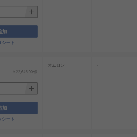
追加
タシート
オムロン
-
￥22,646.00/個
追加
タシート