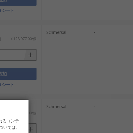
ため、取付寸法、ケーブル方向、手動解
タシート
Schmersal
-
力、IP等級、規格資料、診断機能、安全
)
￥128,077.00/個
でなく、安全リレーや安全コントロー
。
幅広く扱っています。国内設備の安全回路や
追加
インターロックスイッチや高い安全要求の設
タシート
送設備向けの電磁ロックセーフティドアスイッチ
Schmersal
-
￥70,757.00/個
器を組み合わせた設備で比較されます。
れるコンテ
テゴリやPLを意識したガードロック設計で
については、