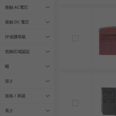
ソレノイドインターロックスイッチ
接触 AC電圧
ソレノイドインターロックスイッチを選定する際は、機
接触 DC 電圧
認することが重要です。
供給電圧：24V DC、110V AC、120V AC、
IP保護等級
統に合わせて選びます。
ロック原理：通電時ロック、通電時解除、スプリ
危険区域認証
べきか、解除すべきかをリスク評価で確認します
安全定格：カテゴリ3、カテゴリ4、PL d、PL 
幅
要な水準に合わせます。
IP等級：IP65、IP67、IP68、IP69K
深さ
確認します。
アクチュエータタイプ：標準アクチュエータ、コ
規格 / 承認
ュエータなどがあります。扉のズレ、交換管理、
通販や販売サイトでソレノイドインターロックスイッチ
長さ