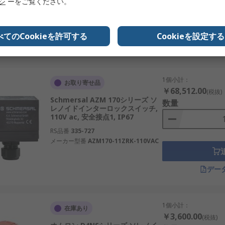
リシ
ーをご覧ください。
RS品番
336-112
全機器で広く使われるメーカーです。安全PLCや制御システムと
メーカー型番
AZM170-11ZRK-2197-24VAC/DC
べてのCookieを許可する
Cookieを設定する
デー
するだけでなく、危険が残る間はガードを保持するための機械
、メーカー資料を順に確認することで、設備のリスク、停止条
1個小計：
お取り寄せ品
￥68,512.00
(税抜)
Schmersal AZM 170シリーズ ソ
数量
レノイドインターロックスイッチ,
110V ac, 安全接点1, IP67
RS品番
335-727
メーカー型番
AZM170-11ZRK-110VAC
デー
1個小計：
在庫あり
￥3,600.00
(税抜)