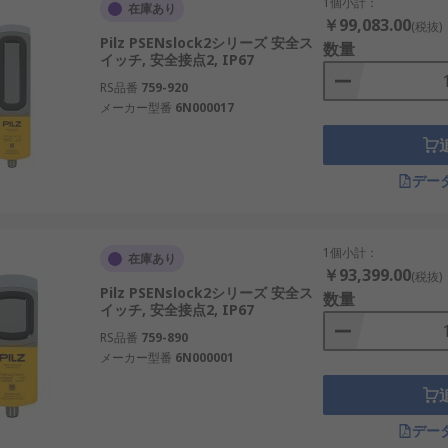
1個小計：
スイッチの種類
在庫あり
￥99,083.00
(税抜)
Pilz PSENslock2シリーズ 安全ス
数量
イッチ, 安全接点2, IP67
保持力、解除方法、保護等級、扉構造に応じて複数のタイプが
RS品番
759-920
メーカー型番
6N000017
チ
：ソレノイドに通電したときに扉をロックするタイプです。
：通常時はロックを保持し、通電したときに解除するタイプで
デー
す。
視と電磁ロックを一体で行うタイプです。安全ドアやガード扉
1個小計：
在庫あり
￥93,399.00
(税抜)
きな保持力を持ち、重量のあるガードや振動のある設備に使い
Pilz PSENslock2シリーズ 安全ス
数量
イッチ, 安全接点2, IP67
：保守時や停電時に、工具や決められた手順でロックを解除で
RS品番
759-890
メーカー型番
6N000001
IP67、IP69Kなどの保護等級に対応し、水、粉じん、クーラ
デー