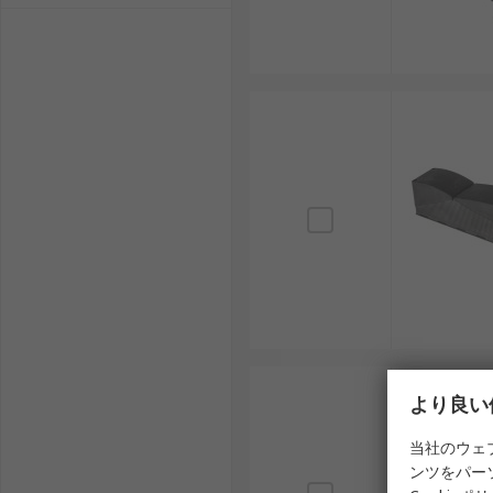
位、対応規格を確認する必要があります。日本の製造現
除の方法、既存安全回路との整合も実務的な確認項目で
ソレノイドインターロック
ソレノイドインターロックスイッチのメーカーを比較す
システムとの相性、価格帯をあわせて見ると選びやすく
ラ、停止時間、ガード構造と組み合わせて機能します。
オムロン (Omron)：日本の制御機器メーカ
既存制御機器との整合を確認しやすいメーカーで
Schmersal：機械安全用スイッチ、ガード
備で比較されます。
Telemecanique Sensors：産業用
を検討する際に候補になります。
より良い
Banner：産業用センサー、機械安全機器、安
当社のウェ
Pilz：機械安全、セーフティリレー、安全コン
ンツをパー
候補になります。