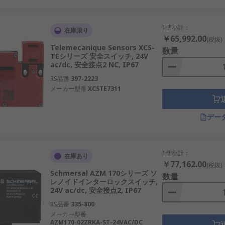
の選び方
1個小計：
在庫限り
械の停止時間、電源仕様、ロック原理、安全定格、環境条件、
￥65,992.00
(税抜)
Telemecanique Sensors XCS-
数量
TEシリーズ 安全スイッチ, 24V
ac/dc, 安全接点2 NC, IP67
230V AC、240V AC、24V AC/DCなどがあります。安全コ
RS品番
397-2223
メーカー型番
XCSTE7311
ングロック、ソレノイドロック、手動解除付き、非常解除付き
。
デー
e、SIL 2、SIL 3対応などがあります。安全リレー、安全コン
、防じん仕様、洗浄環境対応などがあります。粉じん、油ミスト、ク
1個小計：
在庫あり
￥77,162.00
(税抜)
Schmersal AZM 170シリーズ ソ
数量
ード化アクチュエータ、フレキシブルアクチュエータ、キー式
レノイドインターロックスイッチ,
24V ac/dc, 安全接点2, IP67
いたずら防止、取付スペースに合わせます。
RS品番
335-800
を比較する際は、価格だけでなく、メーカー仕様、供給電圧、
メーカー型番
AZM170-02ZRKA-ST-24VAC/DC