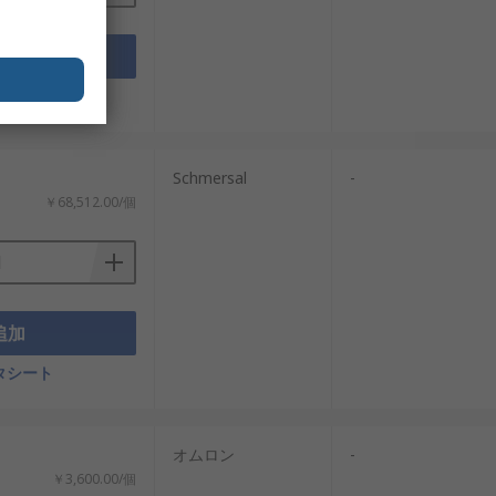
組み合わせてソレノイドインターロックスイ
追加
タシート
安全部品です。機械の停止時間、供給電
件、保守条件に合ったガードロック構成を
Schmersal
-
￥68,512.00/個
追加
タシート
オムロン
-
￥3,600.00/個