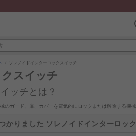
ト
/
ソレノイドインターロックスイッチ
ックスイッチ
スイッチとは？
械のガード、扉、カバーを電気的にロックまたは解除する機械
扉を保持する目的で使われます。主な仕様は、供給電圧、ロッ
です。日本では、工作機械、ロボットセル、包装機械、搬送設
で見つかりました ソレノイドインターロッ
重要です。