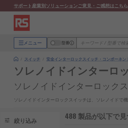
サポート
産業別ソリューション
ご意見・ご感想はこちら
メニュー
型番
/
スイッチ
/
安全インターロックスイッチ・コンポーネン
ソレノイドインターロ
ソレノイドインターロック
ソレノイドインターロックスイッチは、ソレノイドで機
域へのアクセスを制御し、機械が安全な状態になるまで
アクチュエータタイプ、IP等級、手動解除の有無など
488 製品が以下
絞り込み
安全回路、保守時の解除方法を確認して選定することが