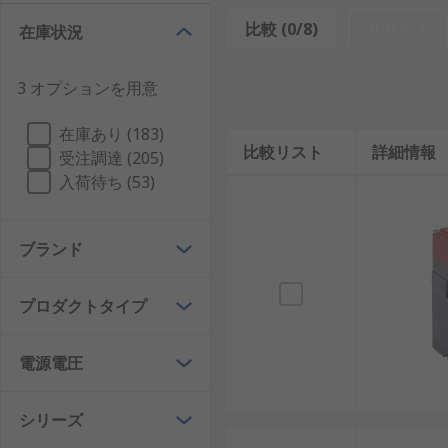
ソレノイドインターロックスイッチ
比較 (0/8)
リセット
在庫状況
ソレノイドインターロックスイッチは、固定側に取り付
3 オプションを用意
が正しく挿入、または位置合わせされると、内部機構が
除します。
在庫あり (183)
比較リスト
詳細情報
受注調達 (205)
通電時ロックは、電源を加えたときにロックする方式で
入荷待ち (53)
きかは、機械のリスク評価に合わせて選びます。電磁ロ
部などの危険が残る設備で重要になります。
ブランド
ソレノイドインターロックスイッチとインターロ
ソレノイドインターロックスイッチは、インターロック
プロダクトタイプ
するだけでなく、機械が安全な状態になるまで扉やカバ
電源電圧
一方、一般的なインターロックスイッチは、ガードや扉
ありません。つまり、ソレノイドインターロックスイッ
ックが備わっているわけではありません。
シリーズ