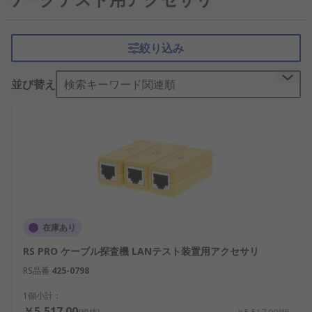
意しておくことが重要です。作業を効果的かつ効率
的に実施できるようにします。RSでは、電話テス
ト、ネットワークテスターと視覚ケーブルテストの
絞り込み
ニーズに対応しています。ネットワークテストおよ
び計測用アクセサリは、主要メーカーのFlukeや
並び替え
検索キーワード関連順
Greenlee、Meggerおよび当社独自のブランドRS
Proの製品を取り揃えています。RS Pro LANケーブ
ルテスタープローブを使用すると、ケーブルを損傷
することなく、バンドル内のケーブルを簡単に識別
してトレースできます。
ネットワークテスト用アク
セサリの種類
在庫あり
RSでは、次のようなさまざまなネットワークテスト
RS PRO ケーブル探査機 LANテスト装置用アクセサリ
用アクセサリの種類を用意しています。
RS品番
425-0798
RJ11 テストコードセット
1個小計：
￥5,517.00