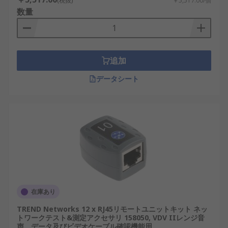
(税抜)
￥5,517.00/個
ケーブルテスター
数量
ケーブル探査機
ファイバーテスタ
追加
データシート
在庫あり
TREND Networks 12 x RJ45リモートユニットキット ネッ
トワークテスト&測定アクセサリ 158050, VDV IIレンジ音
声、データ及びビデオケーブル確認機能用