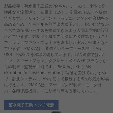
製品概要：菊水電子工業のPMX-Aシリーズは、小型で高
性能な直流電源で、定電圧（CV）、定電流（CC）を提供
できます。デザインはベンチトップユースでの作業効率を
高めるため、全モデルを前面出力端子とし、指が自然なか
たちで負荷用ハーネスを接続できるよう人間工学的に設計
されています。強制空冷機で内部冷却の吸排気を行うこと
で、ラックマウントでは上下を密着した実装が可能となっ
ています。PMX-Aは、通信インターフェース群、LAN、
USB、RS232Cを標準装備しています。LAN通信ではパソ
コン、スマートフォン、タブレット等のWEB ブラウザか
らの制御・監視が可能です。PMX-AはLXI（LAN
eXtention for Instrumentation）認証を受けていますの
で、計測システムにLANを使って接続する際の設定が容易
に行えます。PMX-Aは、アナログ外部制御・モニタ出
力、各種保護機能、メモリ機能等も装備しています。
菊水電子工業 ベンチ電源