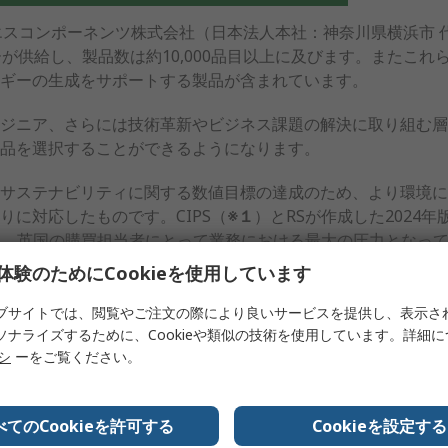
エスコンポーネンツ株式会社（日本法人本社：神奈川県横浜市 
が供給し、製品数は約10,000品目以上に及びます。またこ
ギーの生成をサポートする製品が含まれています。
ジニア、さらには技術革新やビジネス課題の解決に取り組む層
品を選択することができるようになります。
サステナビリティに関する数値目標の達成のため、より環境に
りに対応したものです。CIPS（
※１
）とRSが作成した2024年版
024）によると、英国の購買担当者にとって業務における最大の圧力と
なっています。また、製品やサービスを選択する際の重要な要
体験のためにCookieを使用しています
1％に、また「価格が割高であってもサステナブルな製品を購入す
ブサイトでは、閲覧やご注文の際により良いサービスを提供し、表示さ
ソナライズするために、Cookieや類似の技術を使用しています。詳細
ルな製品を購入する際には、選択肢が限られており、混乱も生
リシ
ーをご覧ください。
、その検証のもと「Better World製品シリーズ」を新たに
の策定と足並みをそろえて、製品のサステナビリティのカテゴ
べてのCookieを許可する
Cookieを設定する
な分野を対象としており、現在は主に以下3つのカテゴリに分