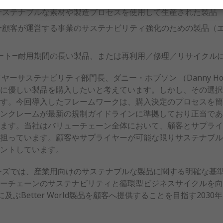
サステナブルな素材や製造プロセスを使用して生産された製品
―顧客が運営する事業のサステナビリティ強化のための製品（
ート―耐用期間の長い製品、または再利用／修理／リサイクル
ヤーサステナビリティ部門長、ダニー・ホブソン （Danny H
に優しい製品を購入したいと考えています。しかし、その選択
す。今回導入したフレームワークは、購入決定のプロセスを簡
ンクレームが最新の規制ガイドラインに準拠しており正当であ
ます。当社はバリューチェーン全体において、顧客とサプライ
担っています。顧客やサプライヤーが可能な限りサステナブル
ントしています。
d製品シリーズでは、産業用向けのサステナブルな製品に関する明確
ーチェーンのサステナビリティと循環型ビジネスサイクルを向
に及ぶBetter World製品を顧客へ提供することを目指す20