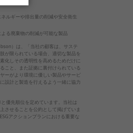
エネルギーや排出量の削減や安全衛生
による廃棄物の削減が可能な製品
obson）は、「当社の顧客は、サステ
肢が限られている場合、適切な製品を
素化しその透明性を高めるためだけに
ること、また証拠に裏付けられている
ヤーがより環境に優しい製品やサービ
に設計と製造を行えるよう一緒に協力
な基準と優先順位を定めています。当社は
上させることを公約として掲げていま
30年ESGアクションプランにおける重要な