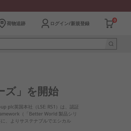
0
荷物追跡
ログイン/新規登録
シリーズ」を開始
lc英国本社（LSE: RS1）は、認証
work（「Better World 製品シリ
共に、よりサステナブルでエシカル