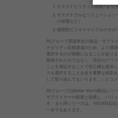
サステナビリティの強化―より
サステナブルなソリューション
の保護など）
循環型ビジネスサイクルのサポ
RSグループ英国本社の製品・サプライ
ナビリティ目標達成のため、より環境
選択するのが困難になることがありま
開発されたのではなく、当社のグリー
ことを保証することで安心感も提供し
スを選択することを促す重要な役割を
して取り組んでまいります。」とコメ
RSグループのBetter Worl
サプライヤーや顧客と提携し、バリュ
す。また同シリーズは、100,000品目
一歩でもあります。