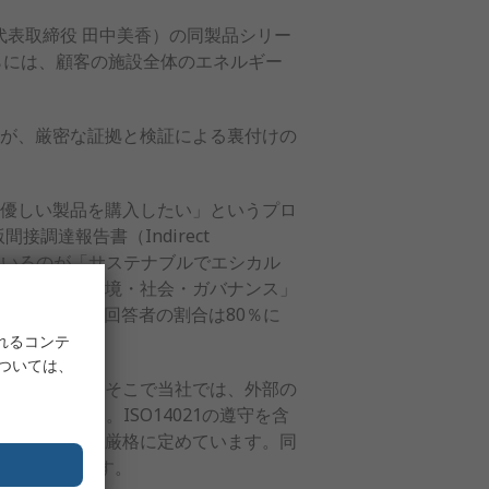
代表取締役 田中美香）の同製品シリー
れらには、顧客の施設全体のエネルギー
が、厳密な証拠と検証による裏付けの
優しい製品を購入したい」というプロ
間接調達報告書（Indirect
なっているのが「サステナブルでエシカル
素として「環境・社会・ガバナンス」
る」と答えた回答者の割合は80％に
れるコンテ
については、
じています。そこで当社では、外部の
開発しました。ISO14021の遵守を含
リを明確かつ厳格に定めています。同
類されています。