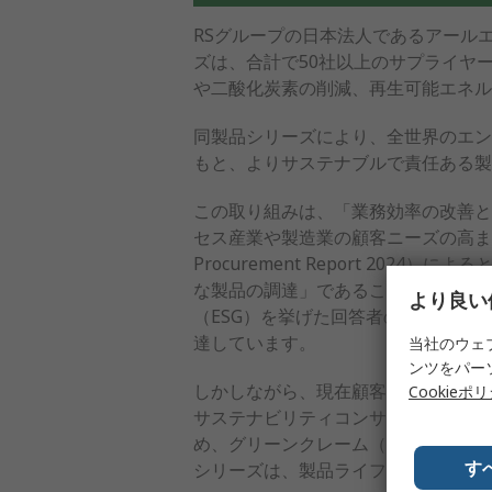
RSグループの日本法人であるアール
ズは、合計で50社以上のサプライヤー
や二酸化炭素の削減、再生可能エネル
同製品シリーズにより、全世界のエン
もと、よりサステナブルで責任ある製
この取り組みは、「業務効率の改善と
セス産業や製造業の顧客ニーズの高ま
Procurement Report 2
な製品の調達」であることが明らかに
より良い
（ESG）を挙げた回答者の割合は7
達しています。
当社のウェ
ンツをパー
しかしながら、現在顧客がサステナブ
Cookieポ
サステナビリティコンサルタントと協力し
め、グリーンクレーム（環境訴求）法
す
シリーズは、製品ライフサイクルの主