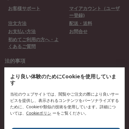
お客様サポート
マイアカウント（ユーザ
ー登録)
注文方法
配送・送料
お支払い方法
お問合せ
初めてご利用の方へ・よ
くあるご質問
法的事項
プライバシーポリシー
ご利用規約
より良い体験のためにCookieを使用していま
クッキーポリシー
す
RSについて
当社のウェブサイトでは、閲覧やご注文の際により良いサー
ビスを提供し、表示されるコンテンツをパーソナライズする
会社概要
採用情報
ために、Cookieや類似の技術を使用しています。詳細につ
プレスリリース＆お知ら
コーポレートサイト
いては、
Cookieポリシ
ーをご覧ください。
せ
全世界のRS
RSの歴史