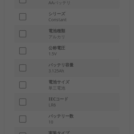
AAバッテリ
シリーズ
Constant
電池種類
アルカリ
公称電圧
1.5V
バッテリ容量
3.125Ah
電池サイズ
単三電池
IECコード
LR6
バッテリー数
10
実装タイプ