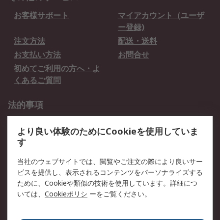
お客様サポート
マイアカウント（ユーザ
ー登録)
注文方法
配送・送料
お支払い方法
お問合せ
初めてご利用の方へ・よ
くあるご質問
法的事項
プライバシーポリシー
ご利用規約
より良い体験のためにCookieを使用していま
クッキーポリシー
す
RSについて
当社のウェブサイトでは、閲覧やご注文の際により良いサー
ビスを提供し、表示されるコンテンツをパーソナライズする
会社概要
採用情報
ために、Cookieや類似の技術を使用しています。詳細につ
プレスリリース＆お知ら
コーポレートサイト
いては、
Cookieポリシ
ーをご覧ください。
せ
全世界のRS
RSの歴史