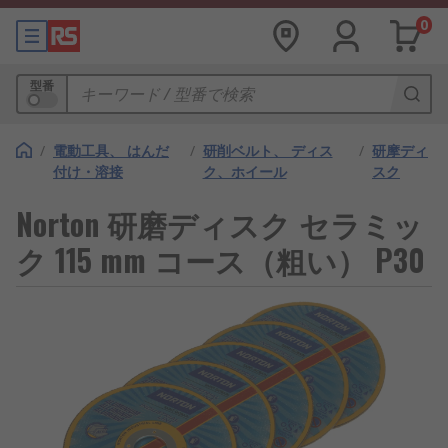
0
型番
/
電動工具、 はんだ
/
研削ベルト、 ディス
/
研摩ディ
付け・溶接
ク、ホイール
スク
Norton 研磨ディスク セラミッ
ク 115 mm コース（粗い） P30