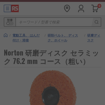
0
型番
/
電動工具、 はんだ
/
研削ベルト、 ディス
/
研摩ディ
付け・溶接
ク、ホイール
スク
Norton 研磨ディスク セラミッ
ク 76.2 mm コース（粗い）