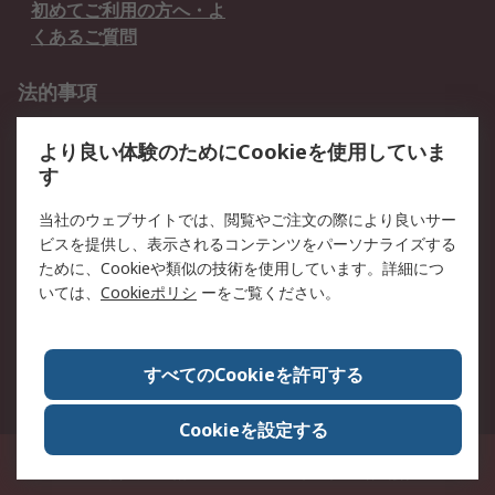
初めてご利用の方へ・よ
くあるご質問
法的事項
プライバシーポリシー
ご利用規約
より良い体験のためにCookieを使用していま
クッキーポリシー
す
RSについて
当社のウェブサイトでは、閲覧やご注文の際により良いサー
ビスを提供し、表示されるコンテンツをパーソナライズする
会社概要
採用情報
ために、Cookieや類似の技術を使用しています。詳細につ
プレスリリース＆お知ら
コーポレートサイト
いては、
Cookieポリシ
ーをご覧ください。
せ
全世界のRS
RSの歴史
すべてのCookieを許可する
ESGへの取り組み（英語）
認証について
Cookieを設定する
〒240-0005 神奈川県横浜市保土ヶ谷区神戸町134番地 横浜ビジネスパーク ウ
エストタワー12階
© アールエスコンポーネンツ株式会社