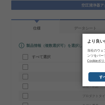
空圧清浄器ア
仕様
データシート
より良い
製品情報（複数選択可）を選択して、類似製品
当社のウェ
ンツをパー
すべて選択
製品情報
Cookieポ
ブランド
す
サブタイプ
規格 / 承認
プロダクトタ