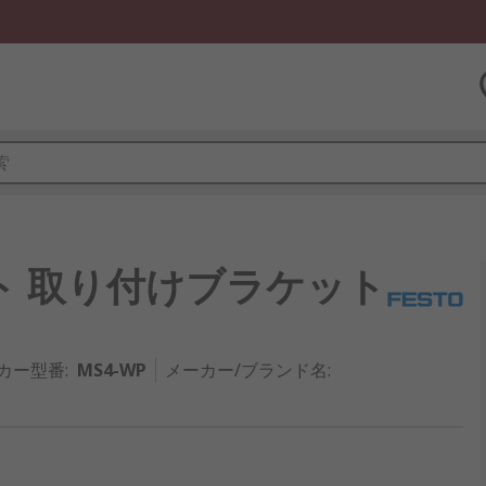
ット 取り付けブラケット
カー型番
:
MS4-WP
メーカー/ブランド名
: