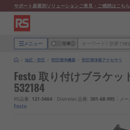
サポート
産業別ソリューション
ご意見・ご感想はこちら
メニュー
型番
/
油圧・空圧
/
空圧清浄機器
/
空圧清浄器アクセサリ
Festo 取り付けブラケ
532184
RS品番
:
121-5664
Distrelec 品番
:
301-68-995
メー
Festo