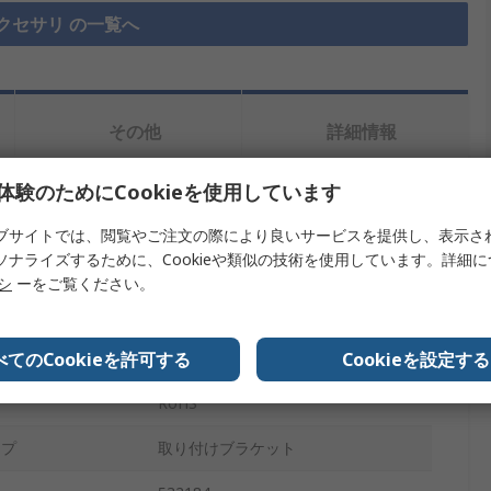
クセサリ の一覧へ
その他
詳細情報
体験のためにCookieを使用しています
を検索します。
ブサイトでは、閲覧やご注文の際により良いサービスを提供し、表示さ
ソナライズするために、Cookieや類似の技術を使用しています。詳細
内容
リシ
ーをご覧ください。
Festo
べてのCookieを許可する
Cookieを設定する
取り付けブラケット
RoHS
イプ
取り付けブラケット