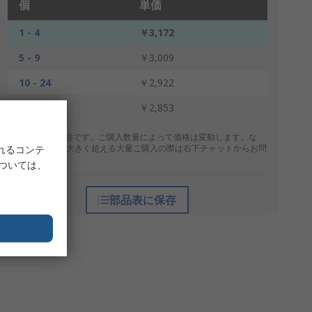
個
単価
1 - 4
￥3,172
5 - 9
￥3,009
10 - 24
￥2,922
25 +
￥2,853
* 表示は参考価格です。ご購入数量によって価格は変動します。な
お、上記数量を大きく超える大量ご購入の際は右下チャットからお問
れるコンテ
合せください。
については、
部品表に保存