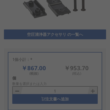
空圧清浄器アクセサリ の一覧へ
1個小計：*
￥867.00
￥953.70
(税抜)
(税込)
Add
個
to
数量を選択または入力
Basket
注文書へ追加