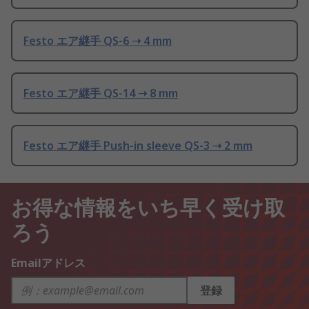
Festo エア継手 QS-6 ➝ 4 mm
Festo エア継手 QS-14 ➝ 8 mm
Festo エア継手 Push-in sleeve QS-3 ➝ 2 mm
お得な情報をいち早く受け取
ろう
Emailアドレス
登録