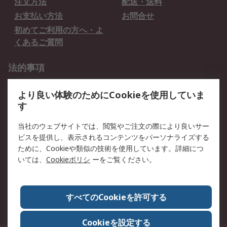
注文方法
配送・送料
お支払い方法
お問合せ
初めてご利用の方へ・よ
くあるご質問
法的事項
プライバシーポリシー
ご利用規約
より良い体験のためにCookieを使用していま
クッキーポリシー
す
RSについて
当社のウェブサイトでは、閲覧やご注文の際により良いサー
ビスを提供し、表示されるコンテンツをパーソナライズする
会社概要
採用情報
ために、Cookieや類似の技術を使用しています。詳細につ
プレスリリース＆お知ら
コーポレートサイト
いては、
Cookieポリシ
ーをご覧ください。
せ
全世界のRS
RSの歴史
すべてのCookieを許可する
ESGへの取り組み（英語）
認証について
Cookieを設定する