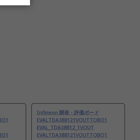
ド
Infineon 開発・評価ボード
BO1
EVALTDA388121VOUTTOBO1
EVAL_TDA38812_1VOUT
BO1
EVALTDA388121VOUTTOBO1