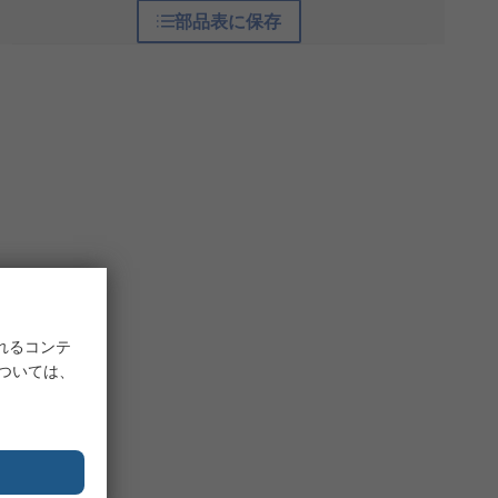
部品表に保存
れるコンテ
については、