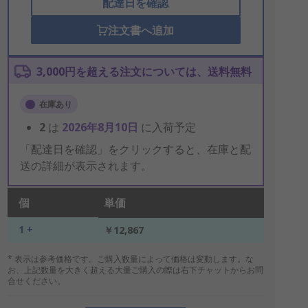
配達日を確認
注文書へ追加
3,000円を超える注文については、送料無料
在庫あり
2
は
2026年8月10日
に入荷予定
「配達日を確認」をクリックすると、在庫と配
送の詳細が表示されます。
個
単価
1 +
￥12,867
* 表示は参考価格です。ご購入数量によって価格は変動します。な
お、上記数量を大きく超える大量ご購入の際は右下チャットからお問
合せください。