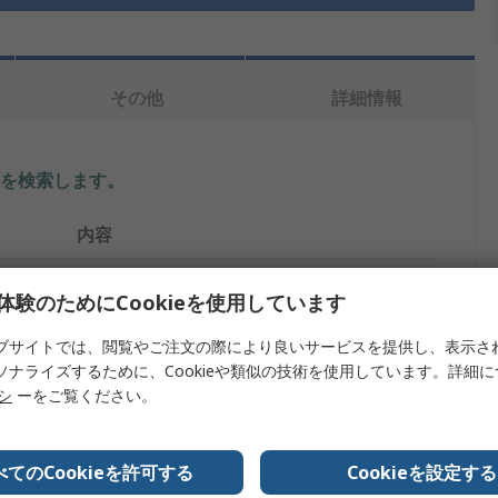
その他
詳細情報
を検索します。
内容
インフィニオン
体験のためにCookieを使用しています
開発・評価ボード
ブサイトでは、閲覧やご注文の際により良いサービスを提供し、表示さ
ソナライズするために、Cookieや類似の技術を使用しています。詳細
評価ボード
リシ
ーをご覧ください。
TDA38825
EVALTDA388251VOUTTOBO1
べてのCookieを許可する
Cookieを設定する