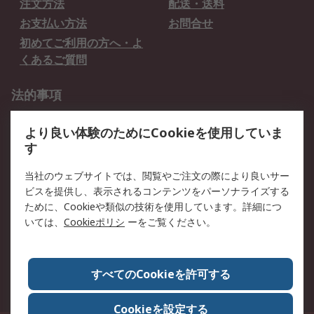
注文方法
配送・送料
お支払い方法
お問合せ
初めてご利用の方へ・よ
くあるご質問
法的事項
プライバシーポリシー
ご利用規約
より良い体験のためにCookieを使用していま
クッキーポリシー
す
RSについて
当社のウェブサイトでは、閲覧やご注文の際により良いサー
ビスを提供し、表示されるコンテンツをパーソナライズする
会社概要
採用情報
ために、Cookieや類似の技術を使用しています。詳細につ
プレスリリース＆お知ら
コーポレートサイト
いては、
Cookieポリシ
ーをご覧ください。
せ
全世界のRS
RSの歴史
すべてのCookieを許可する
ESGへの取り組み（英語）
認証について
Cookieを設定する