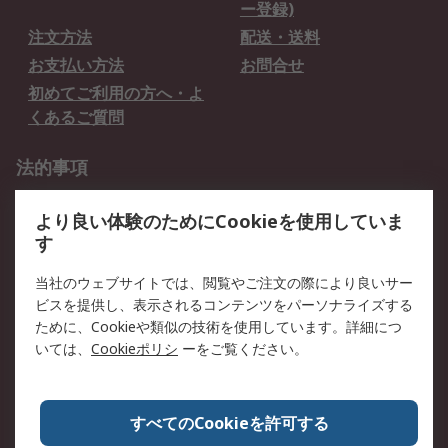
ー登録)
注文方法
配送・送料
お支払い方法
お問合せ
初めてご利用の方へ・よ
くあるご質問
法的事項
プライバシーポリシー
ご利用規約
より良い体験のためにCookieを使用していま
クッキーポリシー
す
RSについて
当社のウェブサイトでは、閲覧やご注文の際により良いサー
ビスを提供し、表示されるコンテンツをパーソナライズする
会社概要
採用情報
ために、Cookieや類似の技術を使用しています。詳細につ
プレスリリース＆お知ら
コーポレートサイト
いては、
Cookieポリシ
ーをご覧ください。
せ
全世界のRS
RSの歴史
すべてのCookieを許可する
ESGへの取り組み（英語）
認証について