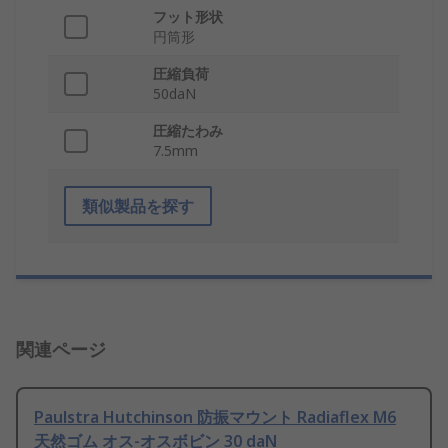
フット形状
円筒形
圧縮負荷
50daN
圧縮たわみ
7.5mm
類似製品を探す
関連ページ
Paulstra Hutchinson 防振マウント Radiaflex M6
天然ゴム オス-オスボビン 30 daN