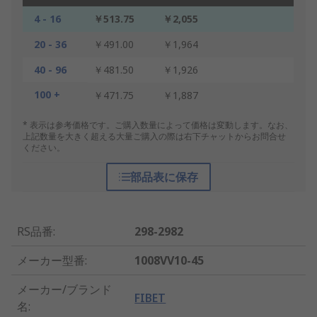
4 - 16
￥513.75
￥2,055
20 - 36
￥491.00
￥1,964
40 - 96
￥481.50
￥1,926
100 +
￥471.75
￥1,887
* 表示は参考価格です。ご購入数量によって価格は変動します。なお、
上記数量を大きく超える大量ご購入の際は右下チャットからお問合せ
ください。
部品表に保存
RS品番
:
298-2982
メーカー型番
:
1008VV10-45
メーカー/ブランド
FIBET
名
: