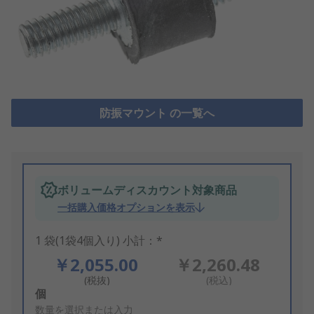
防振マウント の一覧へ
ボリュームディスカウント対象商品
一括購入価格オプションを表示
1 袋(1袋4個入り) 小計：*
￥2,055.00
￥2,260.48
(税抜)
(税込)
Add
個
to
数量を選択または入力