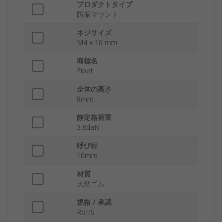
プロダクトタイプ
防振マウント
ネジサイズ
M4 x 10 mm
商標名
Fibet
全体の高さ
8mm
静定格荷重
3.8daN
呼び径
10mm
材質
天然ゴム
規格 / 承認
RoHS