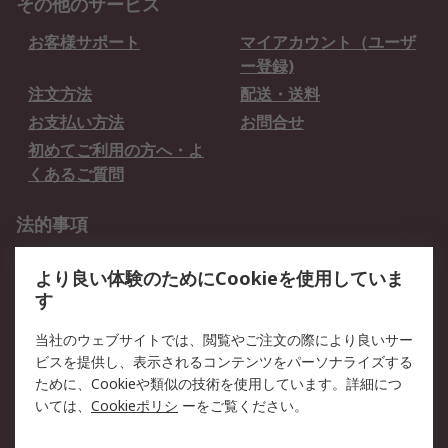
その他のサービス
お客様サポート
マイアカウント（ユーザ
ー登録)
注文方法
配送・送料
お支払い方法
お問合せ
初めてご利用の方へ・よ
くあるご質問
法的事項
プライバシーポリシー
ご利用規約
より良い体験のためにCookieを使用していま
クッキーポリシー
す
RSについて
当社のウェブサイトでは、閲覧やご注文の際により良いサー
ビスを提供し、表示されるコンテンツをパーソナライズする
会社概要
採用情報
ために、Cookieや類似の技術を使用しています。詳細につ
プレスリリース＆お知ら
コーポレートサイト
いては、
Cookieポリシ
ーをご覧ください。
せ