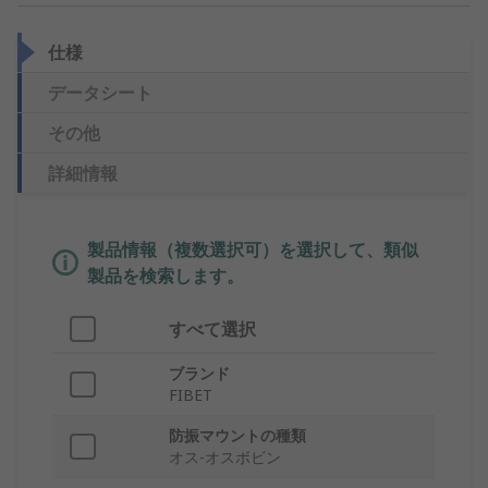
仕様
データシート
その他
詳細情報
製品情報（複数選択可）を選択して、類似
製品を検索します。
すべて選択
ブランド
FIBET
防振マウントの種類
オス-オスボビン