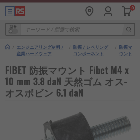
0
型番
/
エンジニアリング材料 /
/
防振 / レベリング
/
防振マ
産業ハードウェア
コンポーネント
ウント
FIBET 防振マウント Fibet M4 x
10 mm 3.8 daN 天然ゴム オス-
オスボビン 6.1 daN