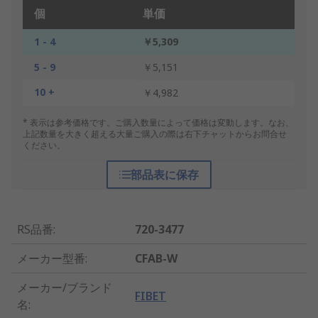
個
単価
1 - 4
￥5,309
5 - 9
￥5,151
10 +
￥4,982
* 表示は参考価格です。ご購入数量によって価格は変動します。なお、
上記数量を大きく超える大量ご購入の際は右下チャットからお問合せ
ください。
部品表に保存
RS品番
:
720-3477
メーカー型番
:
CFAB-W
メーカー/ブランド
FIBET
名
: