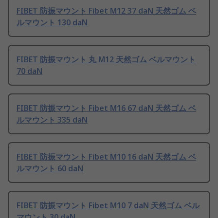
FIBET 防振マウント Fibet M12 37 daN 天然ゴム ベ
ルマウント 130 daN
FIBET 防振マウント 丸 M12 天然ゴム ベルマウント
70 daN
FIBET 防振マウント Fibet M16 67 daN 天然ゴム ベ
ルマウント 335 daN
FIBET 防振マウント Fibet M10 16 daN 天然ゴム ベ
ルマウント 60 daN
FIBET 防振マウント Fibet M10 7 daN 天然ゴム ベル
マウント 30 daN