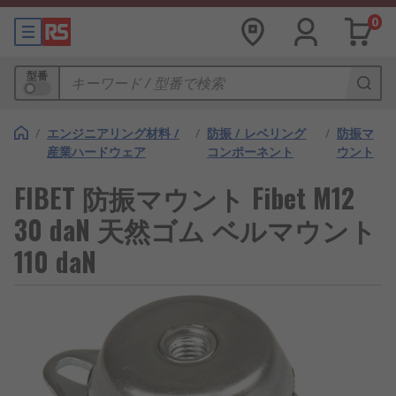
0
型番
/
エンジニアリング材料 /
/
防振 / レベリング
/
防振マ
産業ハードウェア
コンポーネント
ウント
FIBET 防振マウント Fibet M12
30 daN 天然ゴム ベルマウント
110 daN