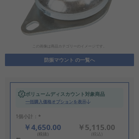
この画像は商品カテゴリーのイメージです。
防振マウント の一覧へ
ボリュームディスカウント対象商品
一括購入価格オプションを表示
1個小計：*
￥4,650.00
￥5,115.00
(税抜)
(税込)