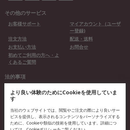
その他のサービス
お客様サポート
マイアカウント（ユーザ
ー登録)
注文方法
配送・送料
お支払い方法
お問合せ
初めてご利用の方へ・よ
くあるご質問
法的事項
プライバシーポリシー
ご利用規約
より良い体験のためにCookieを使用していま
クッキーポリシー
す
RSについて
当社のウェブサイトでは、閲覧やご注文の際により良いサー
ビスを提供し、表示されるコンテンツをパーソナライズする
会社概要
採用情報
ために、Cookieや類似の技術を使用しています。詳細につ
プレスリリース＆お知ら
コーポレートサイト
いては、
Cookieポリシ
ーをご覧ください。