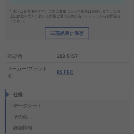
* 表示は参考価格です。ご購入数量によって価格は変動します。なお、
上記数量を大きく超える大量ご購入の際は右下チャットからお問合せ
ください。
部品表に保存
RS品番
:
203-5157
メーカー/ブランド
RS PRO
名
:
仕様
データシート
その他
詳細情報