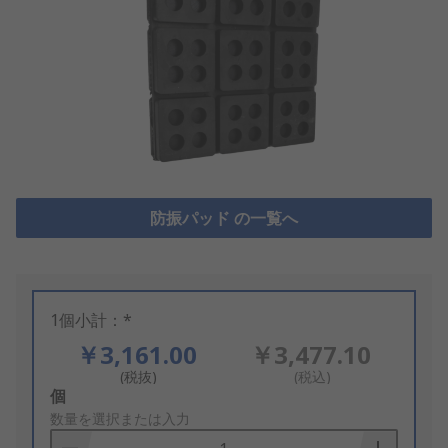
防振パッド の一覧へ
1個小計：*
￥3,161.00
￥3,477.10
(税抜)
(税込)
Add
個
to
数量を選択または入力
Basket