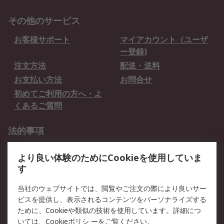
その他のサービス
お客様サポート
マイアカウント（ユーザ
ー登録)
注文方法
配送・送料
お支払い方法
お問合せ
初めてご利用の方へ・よ
くあるご質問
法的事項
プライバシーポリシー
ご利用規約
より良い体験のためにCookieを使用していま
クッキーポリシー
す
RSについて
当社のウェブサイトでは、閲覧やご注文の際により良いサー
ビスを提供し、表示されるコンテンツをパーソナライズする
会社概要
採用情報
ために、Cookieや類似の技術を使用しています。詳細につ
プレスリリース＆お知ら
コーポレートサイト
いては、
Cookieポリシ
ーをご覧ください。