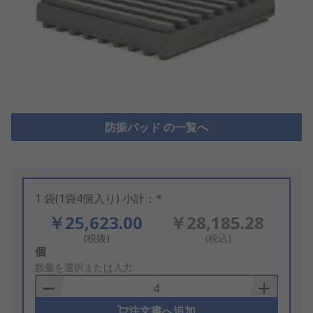
防振パッド の一覧へ
1 袋(1袋4個入り) 小計：*
￥25,623.00
￥28,185.28
(税抜)
(税込)
Add
個
to
数量を選択または入力
Basket
注文書へ追加