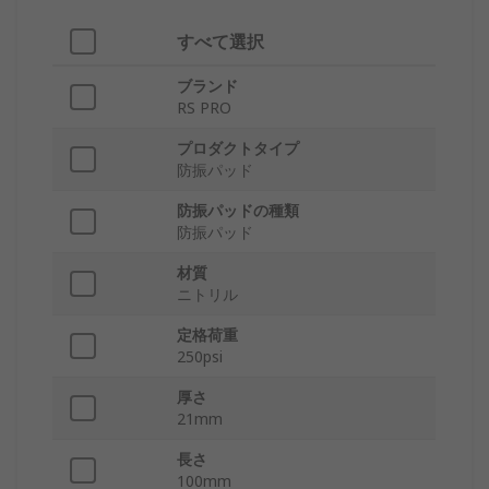
すべて選択
ブランド
RS PRO
プロダクトタイプ
防振パッド
防振パッドの種類
防振パッド
材質
ニトリル
定格荷重
250psi
厚さ
21mm
長さ
100mm