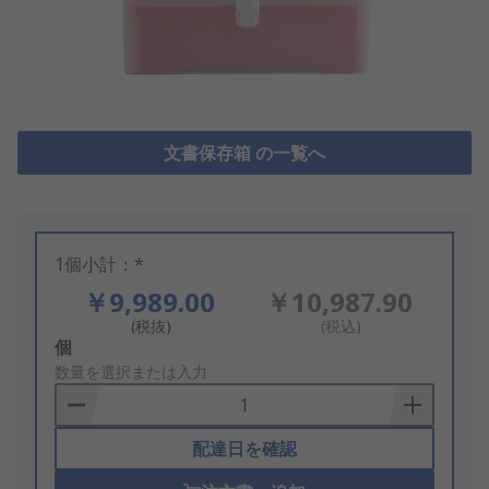
文書保存箱 の一覧へ
1個小計：*
￥9,989.00
￥10,987.90
(税抜)
(税込)
Add
個
to
数量を選択または入力
Basket
配達日を確認