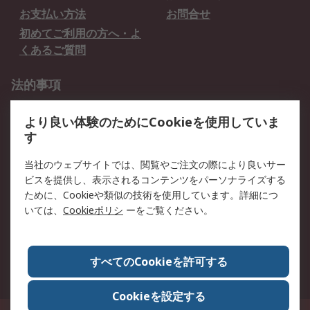
お支払い方法
お問合せ
初めてご利用の方へ・よ
くあるご質問
法的事項
プライバシーポリシー
ご利用規約
より良い体験のためにCookieを使用していま
クッキーポリシー
す
RSについて
当社のウェブサイトでは、閲覧やご注文の際により良いサー
ビスを提供し、表示されるコンテンツをパーソナライズする
会社概要
採用情報
ために、Cookieや類似の技術を使用しています。詳細につ
プレスリリース＆お知ら
コーポレートサイト
いては、
Cookieポリシ
ーをご覧ください。
せ
全世界のRS
RSの歴史
すべてのCookieを許可する
ESGへの取り組み（英語）
認証について
Cookieを設定する