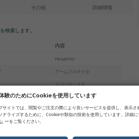
その他
詳細情報
を検索します。
内容
Hexarmor
プ
アームプロテクタ
スパンデックス
体験のためにCookieを使用しています
可能な
再利用可能
ブサイトでは、閲覧やご注文の際により良いサービスを提供し、表示さ
黒
ソナライズするために、Cookieや類似の技術を使用しています。詳細
リシ
ーをご覧ください。
7/12
あり