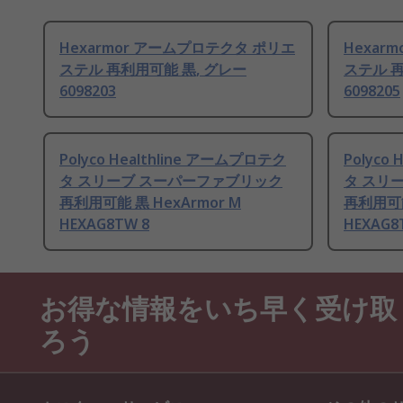
Hexarmor アームプロテクタ ポリエ
Hexar
ステル 再利用可能 黒, グレー
ステル 再
6098203
6098205
Polyco Healthline アームプロテク
Polyco
タ スリーブ スーパーファブリック
タ スリ
再利用可能 黒 HexArmor M
再利用可能 
HEXAG8TW 8
HEXAG8
お得な情報をいち早く受け取
ろう