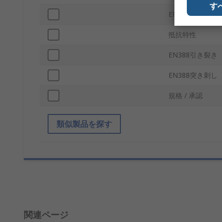
す
EN388切断
抵抗特性
EN388引き裂き
EN388突き刺し
規格 / 承認
類似製品を探す
関連ページ