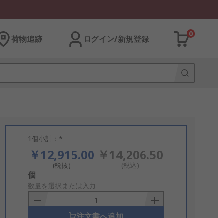
0
荷物追跡
ログイン/新規登録
1個小計：*
￥12,915.00
￥14,206.50
(税抜)
(税込)
Add
個
to
数量を選択または入力
Basket
注文書へ追加