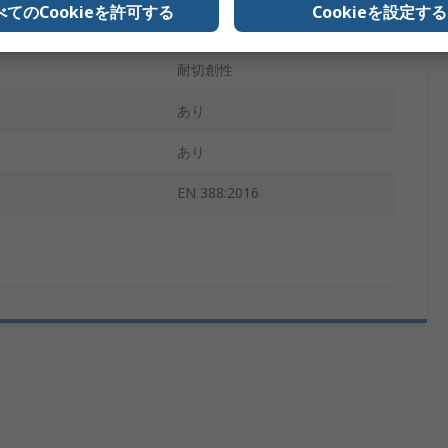
べてのCookieを許可する
Cookieを設定する
あり
耐切創性
あり
あり
EN 388:2016