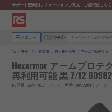
サポート
産業別ソリューション
ご意見・ご感想はこちら
メニュー
型番
/
安全用品・作業服
/
腕 / 膝の保護
/
アームプロテクタ
Hexarmor アームプロ
再利用可能 黒 7/12 60982
RS品番
:
251-1053
メーカー型番
:
6098201
メーカー