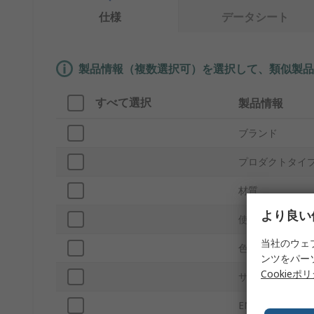
仕様
データシート
製品情報（複数選択可）を選択して、類似製品
すべて選択
製品情報
ブランド
プロダクトタイ
材質
より良い
使い捨て/再利用
当社のウェ
色
ンツをパー
Cookieポ
サイズ
EN388摩耗