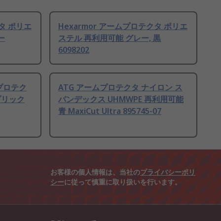
クタ ポリエ
Hexarmor アームプロテクタ ポリエ
ー
ステル 再利用可能 グレー, 黒
6098202
ームプロテク
ATG アームプロテクタ ナイロン ス
ブリック
パンデックス UHMWPE 再利用可能
青 MaxiCut Ultra 895745-07
お客様の個人情報は、当社の
プライバシーポリ
シー
に従って慎重に取り扱いを行います。