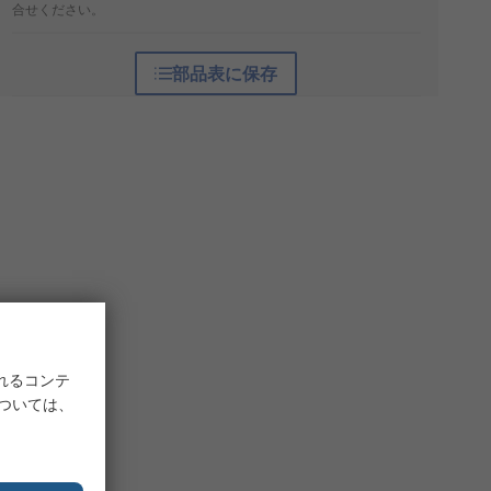
合せください。
部品表に保存
れるコンテ
については、