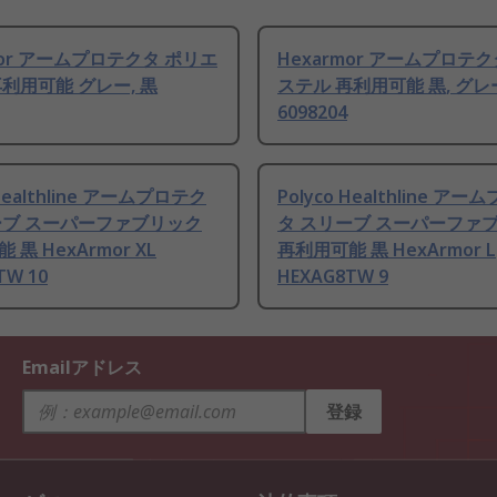
mor アームプロテクタ ポリエ
Hexarmor アームプロテ
利用可能 グレー, 黒
ステル 再利用可能 黒, グレ
6098204
 Healthline アームプロテク
Polyco Healthline ア
ーブ スーパーファブリック
タ スリーブ スーパーファ
黒 HexArmor XL
再利用可能 黒 HexArmor L
TW 10
HEXAG8TW 9
Emailアドレス
登録