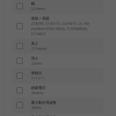
幅
22.9mm
規格 / 承認
218090, E143115, UL94V-0, UL File
numbers:E69578(M), E109088(M),
E174837
長さ
27.94mm
深さ
23mm
巻数比
1+1:1+1
絶縁電圧
1kVrms
最大動作周波数
30kHz