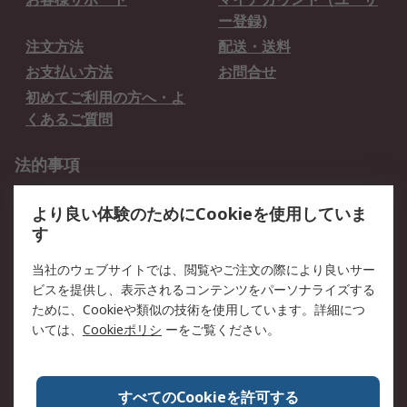
ー登録)
注文方法
配送・送料
お支払い方法
お問合せ
初めてご利用の方へ・よ
くあるご質問
法的事項
プライバシーポリシー
ご利用規約
より良い体験のためにCookieを使用していま
クッキーポリシー
す
RSについて
当社のウェブサイトでは、閲覧やご注文の際により良いサー
ビスを提供し、表示されるコンテンツをパーソナライズする
会社概要
採用情報
ために、Cookieや類似の技術を使用しています。詳細につ
プレスリリース＆お知ら
コーポレートサイト
いては、
Cookieポリシ
ーをご覧ください。
せ
全世界のRS
RSの歴史
すべてのCookieを許可する
ESGへの取り組み（英語）
認証について