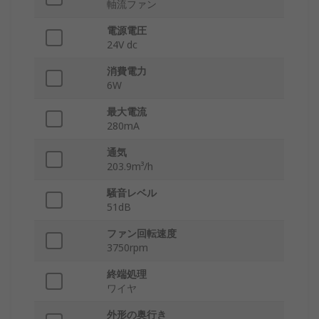
軸流ファン
電源電圧
24V dc
消費電力
6W
最大電流
280mA
通気
203.9m³/h
騒音レベル
51dB
ファン回転速度
3750rpm
終端処理
ワイヤ
外形の奥行き