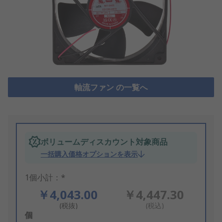
軸流ファン の一覧へ
ボリュームディスカウント対象商品
一括購入価格オプションを表示
1個小計：*
￥4,043.00
￥4,447.30
(税抜)
(税込)
Add
個