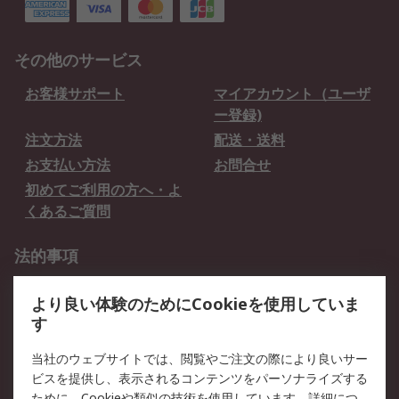
その他のサービス
お客様サポート
マイアカウント（ユーザ
ー登録)
注文方法
配送・送料
お支払い方法
お問合せ
初めてご利用の方へ・よ
くあるご質問
法的事項
プライバシーポリシー
ご利用規約
より良い体験のためにCookieを使用していま
クッキーポリシー
す
RSについて
当社のウェブサイトでは、閲覧やご注文の際により良いサー
ビスを提供し、表示されるコンテンツをパーソナライズする
会社概要
採用情報
ために、Cookieや類似の技術を使用しています。詳細につ