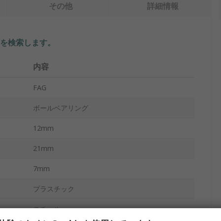
その他
詳細情報
を検索します。
内容
FAG
ボールベアリング
12mm
21mm
7mm
プラスチック
スチール