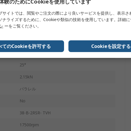
体験のためにCookieを使用しています
スチール
ブサイトでは、閲覧やご注文の際により良いサービスを提供し、表示さ
クローズ
ソナライズするために、Cookieや類似の技術を使用しています。詳細
リシ
ーをご覧ください。
2
1.52kN
べてのCookieを許可する
Cookieを設定する
CN
25°
2.15kN
パラレル
No
38-B-2RSR- TVH
17500rpm