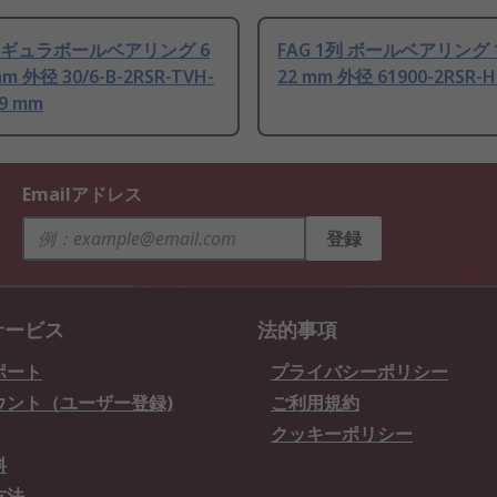
アンギュラボールベアリング 6
FAG 1列 ボールベアリング 
m 外径 30/6-B-2RSR-TVH-
22 mm 外径 61900-2RSR-H
 9 mm
Emailアドレス
登録
サービス
法的事項
ポート
プライバシーポリシー
ウント（ユーザー登録)
ご利用規約
クッキーポリシー
料
方法