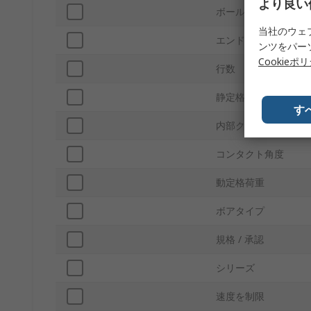
より良い
ボール材質
当社のウェ
エンドタイプ
ンツをパー
Cookieポ
行数
静定格荷重
す
内部クリアランス
コンタクト角度
動定格荷重
ボアタイプ
規格 / 承認
シリーズ
速度を制限