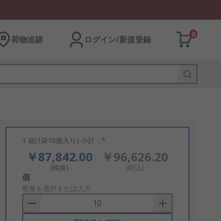
0
荷物追跡
ログイン/新規登録
1 袋(1袋10個入り) 小計：*
￥87,842.00
￥96,626.20
(税抜)
(税込)
Add
個
to
数量を選択または入力
Basket