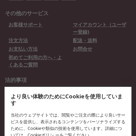
その他のサービス
お客様サポート
マイアカウント（ユーザ
ー登録)
注文方法
配送・送料
お支払い方法
お問合せ
初めてご利用の方へ・よ
くあるご質問
法的事項
プライバシーポリシー
ご利用規約
より良い体験のためにCookieを使用していま
クッキーポリシー
す
RSについて
当社のウェブサイトでは、閲覧やご注文の際により良いサー
ビスを提供し、表示されるコンテンツをパーソナライズする
会社概要
採用情報
ために、Cookieや類似の技術を使用しています。詳細につ
プレスリリース＆お知ら
コーポレートサイト
いては、
Cookieポリシ
ーをご覧ください。