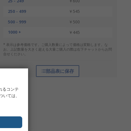
25 - 249
￥600
250 - 499
￥545
500 - 999
￥500
1000 +
￥445
* 表示は参考価格です。ご購入数量によって価格は変動します。な
お、上記数量を大きく超える大量ご購入の際は右下チャットからお問
合せください。
部品表に保存
れるコンテ
については、