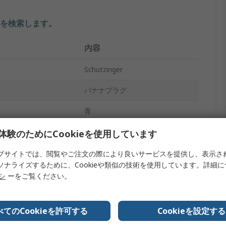
を検索します。
内容
Schutzinger
バナナプラグ
青
オス
体験のためにCookieを使用しています
ねじ
ブサイトでは、閲覧やご注文の際により良いサービスを提供し、表示さ
ソナライズするために、Cookieや類似の技術を使用しています。詳細
32A
リシ
ーをご覧ください。
70V dc
べてのCookieを許可する
Cookieを設定する
バナナジャック