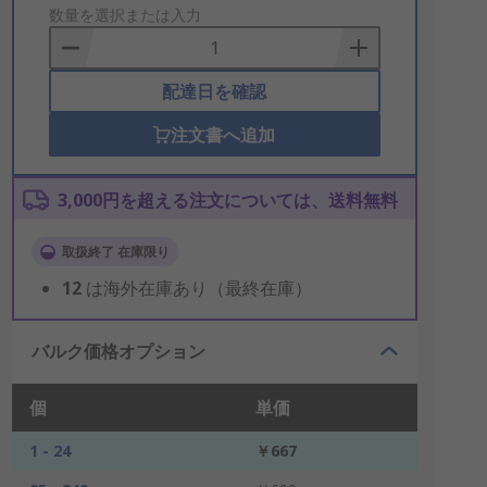
to
数量を選択または入力
Basket
配達日を確認
注文書へ追加
3,000円を超える注文については、送料無料
取扱終了 在庫限り
12
は海外在庫あり（最終在庫）
バルク価格オプション
個
単価
1 - 24
￥667