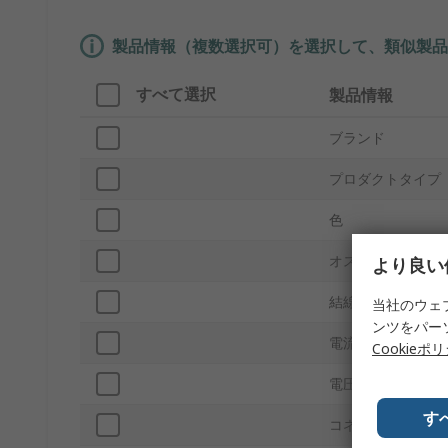
製品情報（複数選択可）を選択して、類似製品
すべて選択
製品情報
ブランド
プロダクトタイプ
色
オス/メス
より良い
結線方法
当社のウェ
ンツをパー
電流
Cookieポ
電圧
す
コネクタサイズ