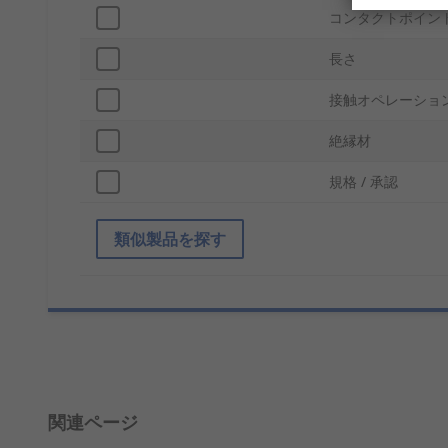
コンタクトポイン
長さ
接触オペレーショ
絶縁材
規格 / 承認
類似製品を探す
関連ページ