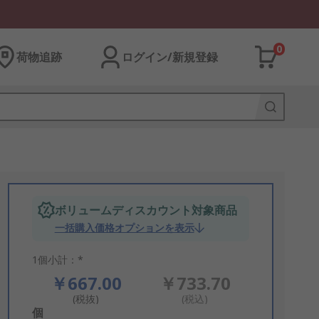
0
荷物追跡
ログイン/新規登録
ボリュームディスカウント対象商品
一括購入価格オプションを表示
1個小計：*
￥667.00
￥733.70
(税抜)
(税込)
Add
個