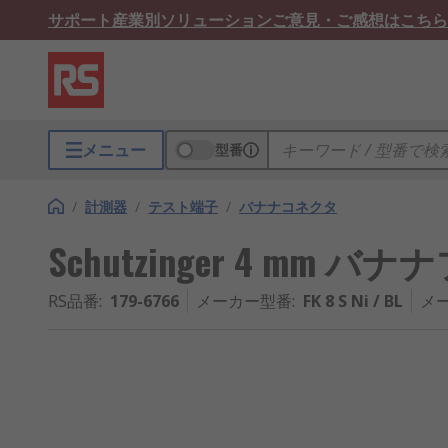
サポート
産業別ソリューション
ご意見・ご感想はこちら
メニュー
型番
/
計測器
/
テスト端子
/
バナナコネクタ
Schutzinger 4 mm バナ
RS品番
:
179-6766
メーカー型番
:
FK 8 S Ni / BL
メ