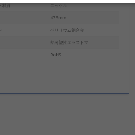
ト材質
ニッケル
47.5mm
ン
ベリリウム銅合金
熱可塑性エラストマ
RoHS